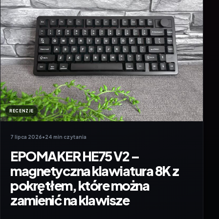
RECENZJE
7 lipca 2026
•
24 min czytania
EPOMAKER HE75 V2 –
magnetyczna klawiatura 8K z
pokrętłem, które można
zamienić na klawisze