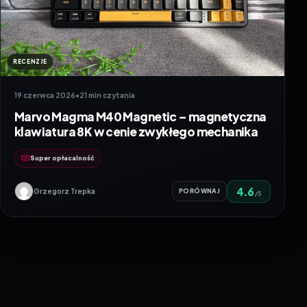
RECENZJE
19 czerwca 2026
•
21 min czytania
Marvo Magma M40 Magnetic – magnetyczna
klawiatura 8K w cenie zwykłego mechanika
Super opłacalność
4.6
Grzegorz Trepka
PORÓWNAJ
/5