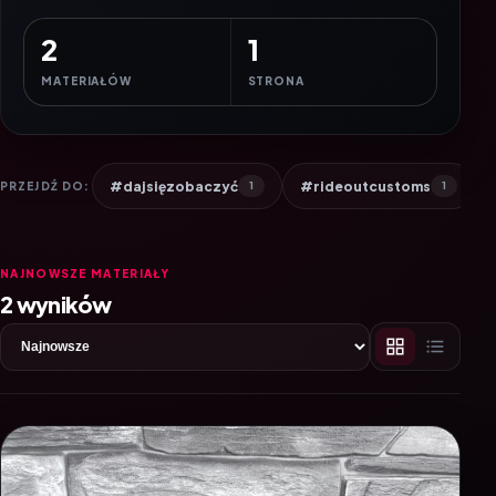
2
1
MATERIAŁÓW
STRONA
#dajsięzobaczyć
#rideoutcustoms
PRZEJDŹ DO:
1
1
NAJNOWSZE MATERIAŁY
2 wyników