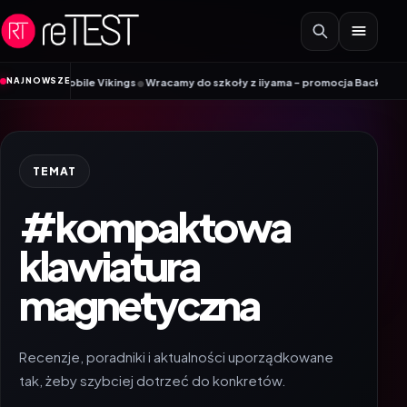
Przejdź do treści
•
NAJNOWSZE
ik Mobile Vikings
Wracamy do szkoły z iiyama – promocja Back to School n
TEMAT
#kompaktowa
klawiatura
magnetyczna
Recenzje, poradniki i aktualności uporządkowane
tak, żeby szybciej dotrzeć do konkretów.