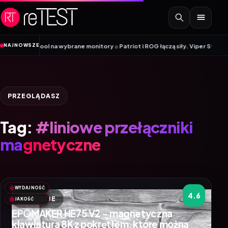
Przejdź do treści
•
NAJNOWSZE
ck to School na wybrane monitory
Patriot i ROG łączą siły. Viper Steel 5 I
PRZEGLĄDASZ
Tag:
#liniowe przełączniki
magnetyczne
WYDAJNOŚĆ
4.6
RECENZJE
JAKOŚĆ
EPOMAKER HE75 V2 – magnetyczna
klawiatura 8K z pokrętłem, które można