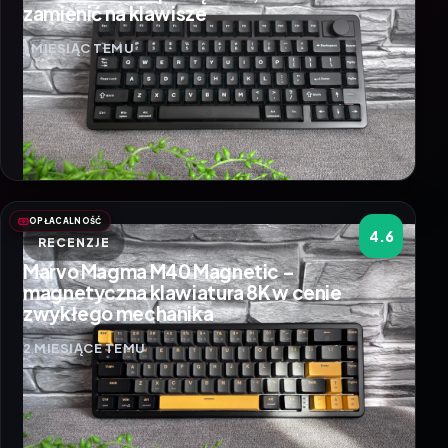
zamienić na klawisze
1 MIESIĄC TEMU
OPŁACALNOŚĆ
4.6
RECENZJE
Marvo Magma M40 Magnetic –
magnetyczna klawiatura 8K w cenie
zwykłego mechanika
2 MIESIĄCE TEMU