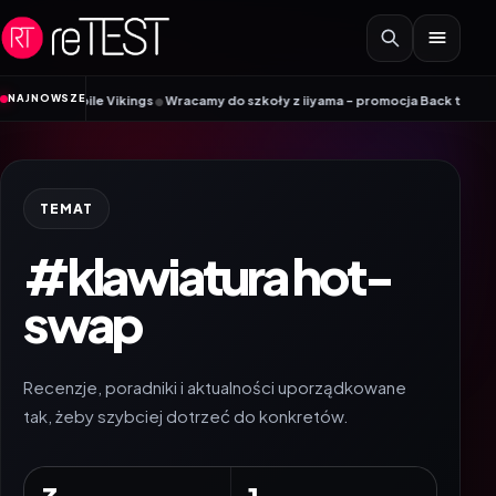
Przejdź do treści
•
NAJNOWSZE
ile Vikings
Wracamy do szkoły z iiyama – promocja Back to School na wybr
TEMAT
#klawiatura hot-
swap
Recenzje, poradniki i aktualności uporządkowane
tak, żeby szybciej dotrzeć do konkretów.