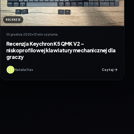
RECENZJE
10 grudnia 2025
•
13 min czytania
Recenzja Keychron K5 QMK V2 –
niskoprofilowej klawiatury mechanicznej dla
graczy
Czytaj
Natalia Fras