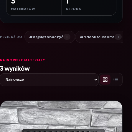
3
1
MATERIAŁÓW
STRONA
#dajsięzobaczyć
#rideoutcustoms
PRZEJDŹ DO:
1
1
NAJNOWSZE MATERIAŁY
3 wyników