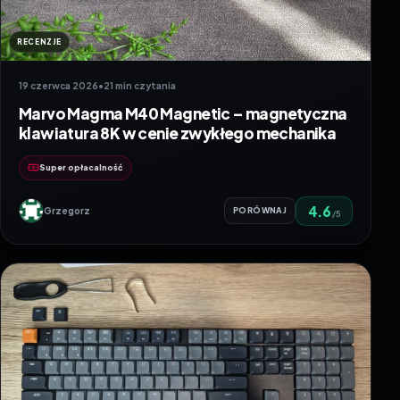
RECENZJE
19 czerwca 2026
•
21 min czytania
Marvo Magma M40 Magnetic – magnetyczna
klawiatura 8K w cenie zwykłego mechanika
Super opłacalność
4.6
Grzegorz
PORÓWNAJ
/5