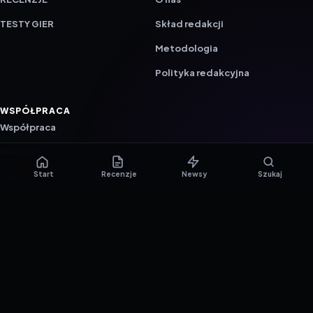
TESTY GIER
Skład redakcji
Metodologia
Polityka redakcyjna
WSPÓŁPRACA
Współpraca
Reklama
Start
Recenzje
Newsy
Szukaj
ZAŁÓŻ KONTO PRASOWE
© 2016–2026 reTEST.com.pl
Technologia sprawdzona w praktyce.
Ustawienia prywatności
{barmSTUDIO}
by