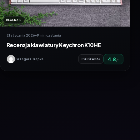
RECENZJE
21 stycznia 2026
•
9 min czytania
Recenzja klawiatury Keychron K10 HE
4.8
Grzegorz Trepka
PORÓWNAJ
/5