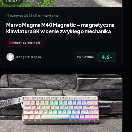
RECENZJE
19 czerwca 2026
•
21 min czytania
Marvo Magma M40 Magnetic – magnetyczna
klawiatura 8K w cenie zwykłego mechanika
Super opłacalność
4.6
Grzegorz Trepka
PORÓWNAJ
/5