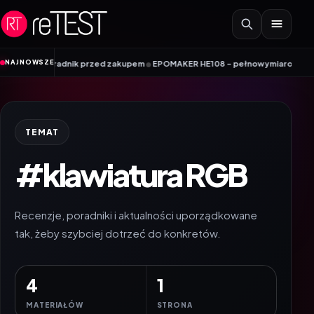
Przejdź do treści
•
NAJNOWSZE
dnik przed zakupem
EPOMAKER HE108 – pełnowymiarowa klawiatura Hall Effe
TEMAT
#klawiatura RGB
Recenzje, poradniki i aktualności uporządkowane
tak, żeby szybciej dotrzeć do konkretów.
4
1
MATERIAŁÓW
STRONA