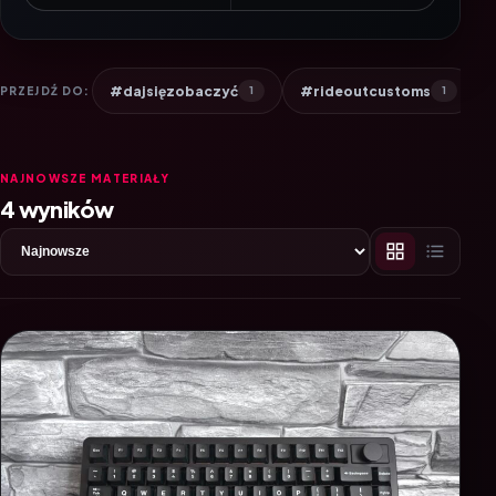
#dajsięzobaczyć
#rideoutcustoms
PRZEJDŹ DO:
1
1
NAJNOWSZE MATERIAŁY
4 wyników