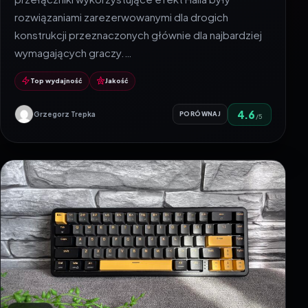
rozwiązaniami zarezerwowanymi dla drogich
konstrukcji przeznaczonych głównie dla najbardziej
wymagających graczy.…
Top wydajność
Jakość
4.6
Grzegorz Trepka
PORÓWNAJ
/5