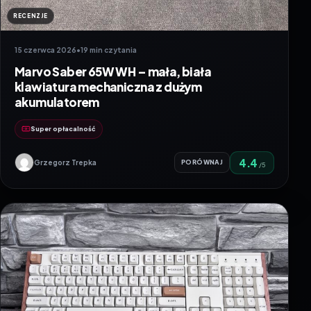
RECENZJE
15 czerwca 2026
•
19 min czytania
Marvo Saber 65W WH – mała, biała
klawiatura mechaniczna z dużym
akumulatorem
Super opłacalność
4.4
Grzegorz Trepka
PORÓWNAJ
/5