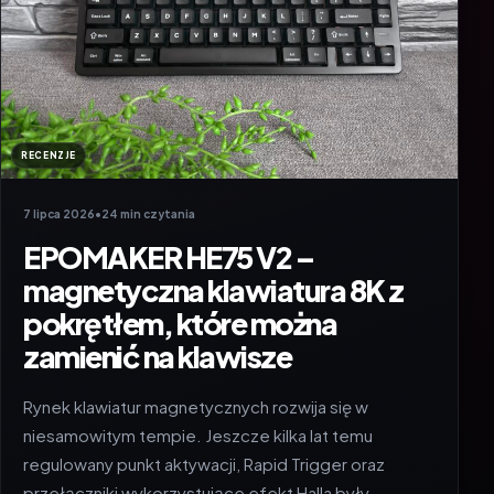
RECENZJE
7 lipca 2026
•
24 min czytania
EPOMAKER HE75 V2 –
magnetyczna klawiatura 8K z
pokrętłem, które można
zamienić na klawisze
Rynek klawiatur magnetycznych rozwija się w
niesamowitym tempie. Jeszcze kilka lat temu
regulowany punkt aktywacji, Rapid Trigger oraz
przełączniki wykorzystujące efekt Halla były