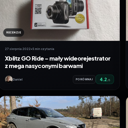
RECENZJE
27 sierpnia 2022
•
5 min czytania
Xblitz GO Ride – mały wideorejestrator
z mega nasyconymi barwami
4.2
Daniel
PORÓWNAJ
/5