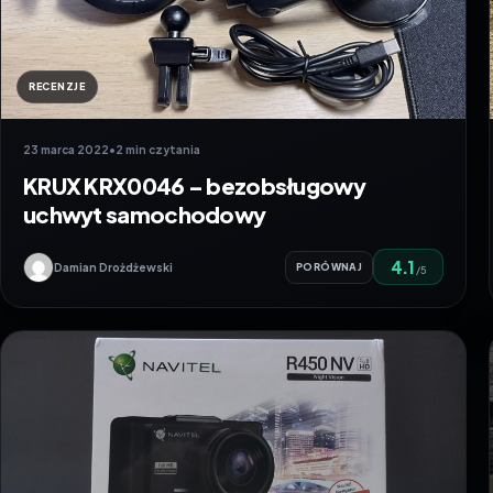
RECENZJE
23 marca 2022
•
2 min czytania
KRUX KRX0046 – bezobsługowy
uchwyt samochodowy
4.1
Damian Drożdżewski
PORÓWNAJ
/5