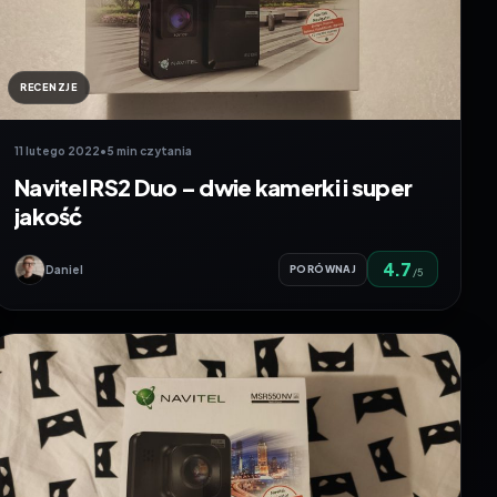
RECENZJE
11 lutego 2022
•
5 min czytania
Navitel RS2 Duo – dwie kamerki i super
jakość
4.7
Daniel
PORÓWNAJ
/5