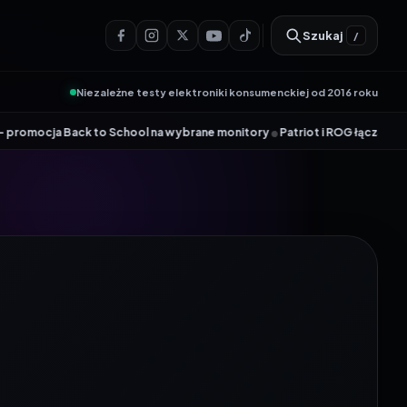
Szukaj
/
Niezależne testy elektroniki konsumenckiej od 2016 roku
•
ol na wybrane monitory
Patriot i ROG łączą siły. Viper Steel 5 Infinit