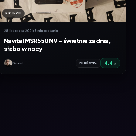
RECENZJE
28 listopada 2021
•
5 min czytania
Navitel MSR550 NV – świetnie za dnia,
słabo w nocy
4.4
Daniel
PORÓWNAJ
/5