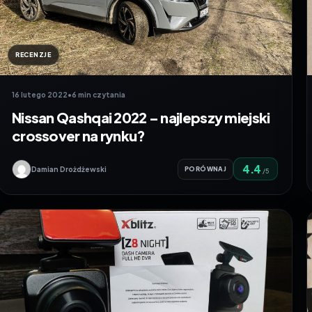
RECENZJE
16 lutego 2022
•
6 min czytania
Nissan Qashqai 2022 – najlepszy miejski
crossover na rynku?
4.4
Damian Drożdżewski
PORÓWNAJ
/5