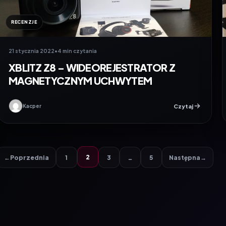
RECENZJE
21 stycznia 2022
•
4 min czytania
XBLITZ Z8 – WIDEOREJESTRATOR Z
MAGNETYCZNYM UCHWYTEM
Czytaj
Kacper
2
←
Poprzednia
1
3
…
5
Następna
→