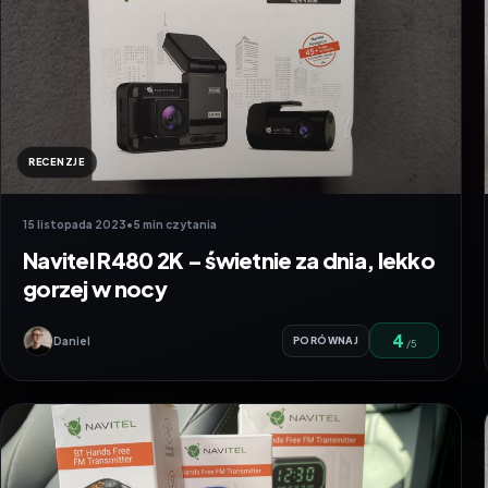
RECENZJE
15 listopada 2023
•
5 min czytania
Navitel R480 2K – świetnie za dnia, lekko
gorzej w nocy
4
Daniel
PORÓWNAJ
/5