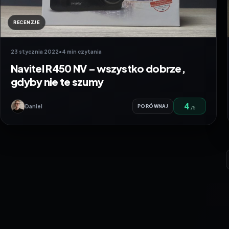
RECENZJE
23 stycznia 2022
•
4 min czytania
Navitel R450 NV – wszystko dobrze,
gdyby nie te szumy
4
Daniel
PORÓWNAJ
/5