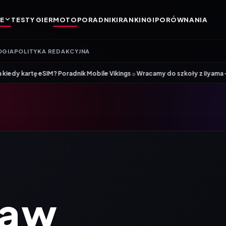
E
TESTY GIER
MOTO
PORADNIKI
RANKINGI
PORÓWNANIA
OGIA
POLITYKA REDAKCYJNA
•
nik Mobile Vikings
Wracamy do szkoły z iiyama – promocja Back to Scho
a w