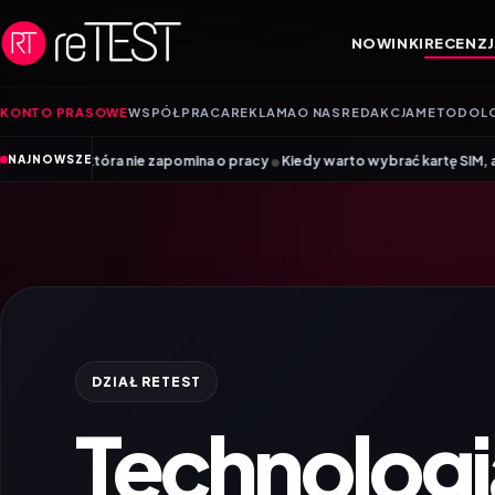
Przejdź do treści
NOWINKI
RECENZJ
KONTO PRASOWE
WSPÓŁPRACA
REKLAMA
O NAS
REDAKCJA
METODOL
•
pomina o pracy
Kiedy warto wybrać kartę SIM, a kiedy kartę eSIM? Porad
NAJNOWSZE
DZIAŁ RETEST
Technologi