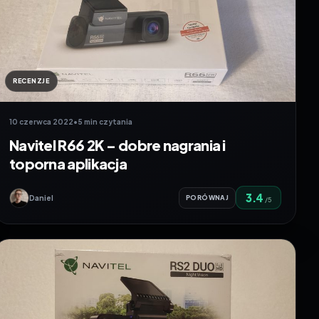
RECENZJE
10 czerwca 2022
•
5 min czytania
Navitel R66 2K – dobre nagrania i
toporna aplikacja
3.4
Daniel
PORÓWNAJ
/5