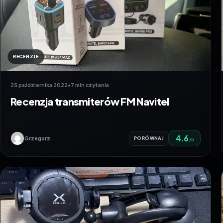
RECENZJE
25 października 2022
•
7 min czytania
Recenzja transmiterów FM Navitel
4.6
Grzegorz
PORÓWNAJ
/5