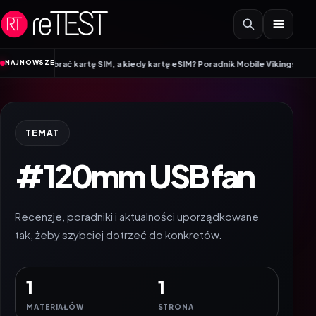
Przejdź do treści
•
NAJNOWSZE
 wybrać kartę SIM, a kiedy kartę eSIM? Poradnik Mobile Vikings
Wracamy do 
TEMAT
#120mm USB fan
Recenzje, poradniki i aktualności uporządkowane
tak, żeby szybciej dotrzeć do konkretów.
1
1
MATERIAŁÓW
STRONA