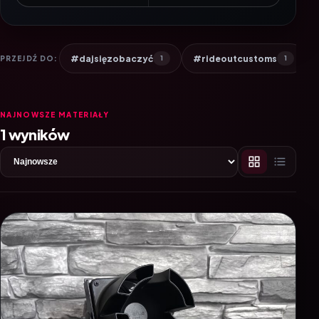
#dajsięzobaczyć
#rideoutcustoms
PRZEJDŹ DO:
1
1
NAJNOWSZE MATERIAŁY
1 wyników