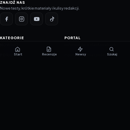
ZNAJDŹ NAS
Nowe testy, krótkie materiały i kulisy redakcji.
KATEGORIE
PORTAL
NOWINKI
Informacje o ciasteczkach
Start
Recenzje
Newsy
Szukaj
PORADNIKI
Polityka prywatności
RECENZJE
O nas
TESTY GIER
Skład redakcji
Metodologia
Polityka redakcyjna
WSPÓŁPRACA
Współpraca
Reklama