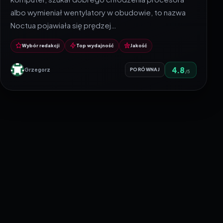
albo wymieniał wentylatory w obudowie, to nazwa
Noctua pojawiała się prędzej…
Wybór redakcji
Top wydajność
Jakość
4.8
Grzegorz
PORÓWNAJ
/5