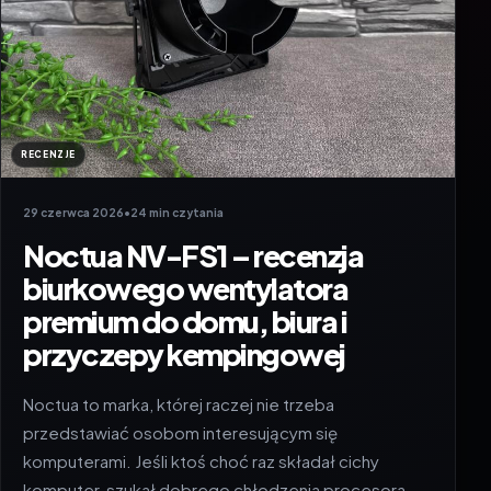
RECENZJE
29 czerwca 2026
•
24 min czytania
Noctua NV-FS1 – recenzja
biurkowego wentylatora
premium do domu, biura i
przyczepy kempingowej
Noctua to marka, której raczej nie trzeba
przedstawiać osobom interesującym się
komputerami. Jeśli ktoś choć raz składał cichy
komputer, szukał dobrego chłodzenia procesora