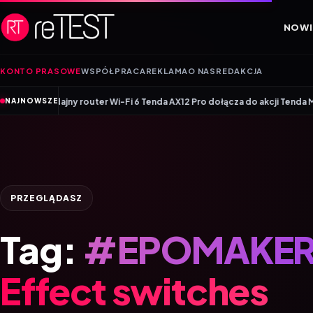
Przejdź do treści
NOWI
KONTO PRASOWE
WSPÓŁPRACA
REKLAMA
O NAS
REDAKCJA
Wydajny router Wi-Fi 6 Tenda AX12 Pro dołącza do akcji Tenda Money Ba
NAJNOWSZE
PRZEGLĄDASZ
Tag:
#EPOMAKER H
Effect switches