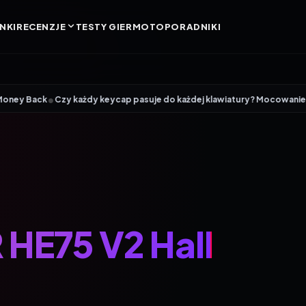
NKI
RECENZJE
TESTY GIER
MOTO
PORADNIKI
•
ck
Czy każdy keycap pasuje do każdej klawiatury? Mocowanie MX, profile
E75 V2 Hall