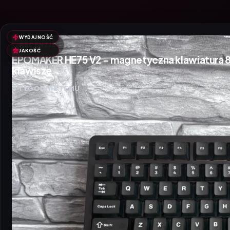
WYDAJNOŚĆ
RECENZJE
JAKOŚĆ
EPOMAKER HE75 V2 – magnetyczna klawiatura 8K
klawisze
4 TYGODNIE TEMU