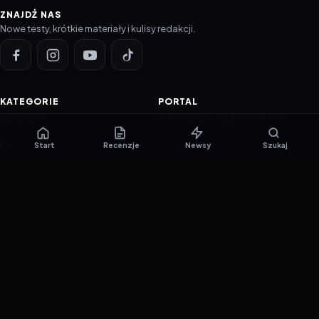
ZNAJDŹ NAS
Nowe testy, krótkie materiały i kulisy redakcji.
KATEGORIE
PORTAL
NOWINKI
Informacje o ciasteczkach
PORADNIKI
Polityka prywatności
Start
Recenzje
Newsy
Szukaj
RECENZJE
O nas
TESTY GIER
Skład redakcji
Metodologia
Polityka redakcyjna
WSPÓŁPRACA
Współpraca