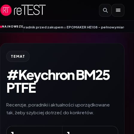
Przejdź do treści
•
NAJNOWSZE
y poradnik przed zakupem
EPOMAKER HE108 – pełnowymiarowa klawiatura Hal
TEMAT
#Keychron BM25
PTFE
Recenzje, poradniki i aktualności uporządkowane
tak, żeby szybciej dotrzeć do konkretów.