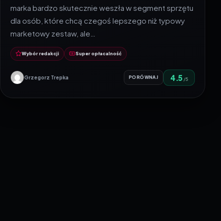
marka bardzo skutecznie weszła w segment sprzętu
dla osób, które chcą czegoś lepszego niż typowy
marketowy zestaw, ale…
Wybór redakcji
Super opłacalność
4.5
Grzegorz Trepka
PORÓWNAJ
/5