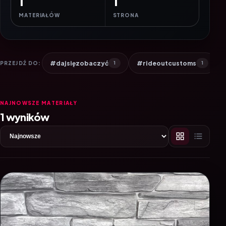
1
1
MATERIAŁÓW
STRONA
#dajsięzobaczyć
#rideoutcustoms
PRZEJDŹ DO:
1
1
NAJNOWSZE MATERIAŁY
1 wyników