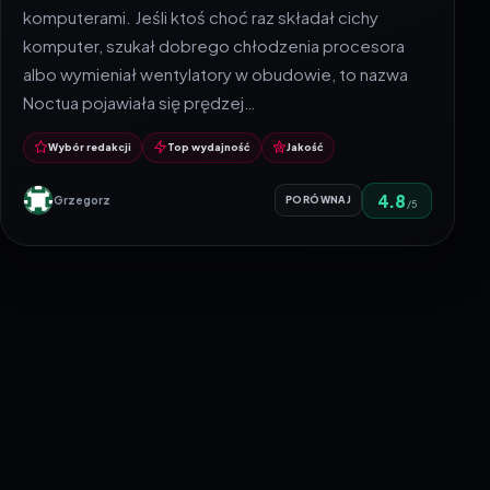
komputerami. Jeśli ktoś choć raz składał cichy
komputer, szukał dobrego chłodzenia procesora
albo wymieniał wentylatory w obudowie, to nazwa
Noctua pojawiała się prędzej…
Wybór redakcji
Top wydajność
Jakość
4.8
Grzegorz
PORÓWNAJ
/5