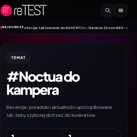
Przejdź do treści
•
NAJNOWSZE
G Edition oferuje taktowanie do 8600 MT/s
Genesis Zircon 880 – nowy członek 
TEMAT
#Noctua do
kampera
Recenzje, poradniki i aktualności uporządkowane
tak, żeby szybciej dotrzeć do konkretów.