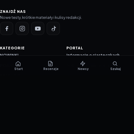
ZNAJDŹ NAS
Nowe testy, krótkie materiały i kulisy redakcji.
KATEGORIE
PORTAL
NOWINKI
Informacje o ciasteczkach
PORADNIKI
Polityka prywatności
Start
Recenzje
Newsy
Szukaj
RECENZJE
O nas
TESTY GIER
Skład redakcji
Metodologia
Polityka redakcyjna
WSPÓŁPRACA
Współpraca