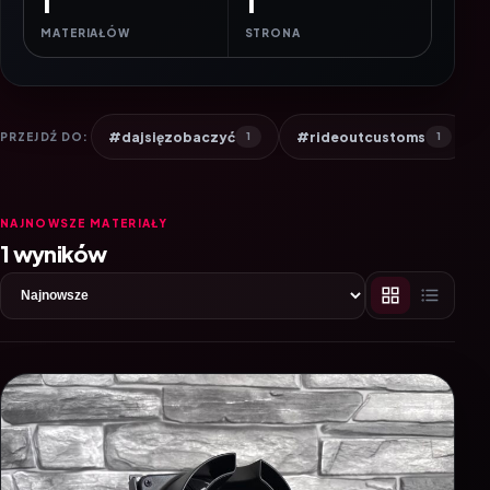
1
1
MATERIAŁÓW
STRONA
#dajsięzobaczyć
#rideoutcustoms
PRZEJDŹ DO:
1
1
NAJNOWSZE MATERIAŁY
1 wyników