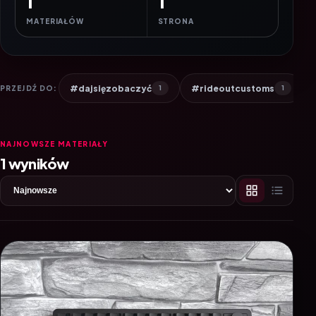
1
1
MATERIAŁÓW
STRONA
#dajsięzobaczyć
#rideoutcustoms
PRZEJDŹ DO:
1
1
NAJNOWSZE MATERIAŁY
1 wyników