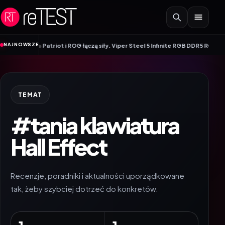
Przejdź do treści
•
NAJNOWSZE
tory
Patriot i ROG łączą siły. Viper Steel 5 Infinite RGB DDR5 ROG Edition 
TEMAT
#tania klawiatura
Hall Effect
Recenzje, poradniki i aktualności uporządkowane
tak, żeby szybciej dotrzeć do konkretów.