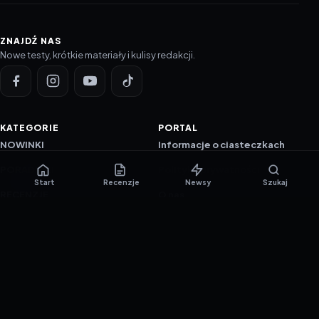
ZNAJDŹ NAS
Nowe testy, krótkie materiały i kulisy redakcji.
KATEGORIE
PORTAL
NOWINKI
Informacje o ciasteczkach
PORADNIKI
Polityka prywatności
Start
Recenzje
Newsy
Szukaj
RECENZJE
O nas
TESTY GIER
Skład redakcji
Metodologia
Polityka redakcyjna
WSPÓŁPRACA