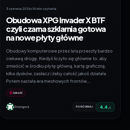
3 czerwca 2026
•
14 min czytania
Obudowa XPG Invader X BTF
czyli czarna szklarnia gotowa
na nowe płyty główne
Obudowy komputerowe przez lata przeszły bardzo
ciekawą drogę. Kiedyś liczyło się głównie to, aby
zmieścić w środku płytę główną, kartę graficzną,
kilka dysków, zasilacz i żeby całość jakoś działała.
Potem nastała era meshowych frontów,…
Jakość
4.4
Grzegorz
PORÓWNAJ
/5