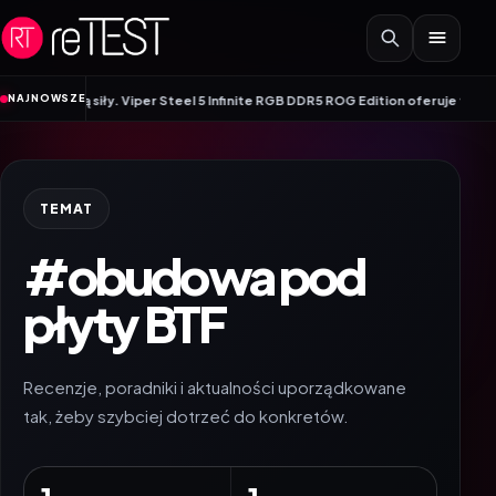
Przejdź do treści
NAJNOWSZE
 łączą siły. Viper Steel 5 Infinite RGB DDR5 ROG Edition oferuje taktowanie d
TEMAT
#obudowa pod
płyty BTF
Recenzje, poradniki i aktualności uporządkowane
tak, żeby szybciej dotrzeć do konkretów.