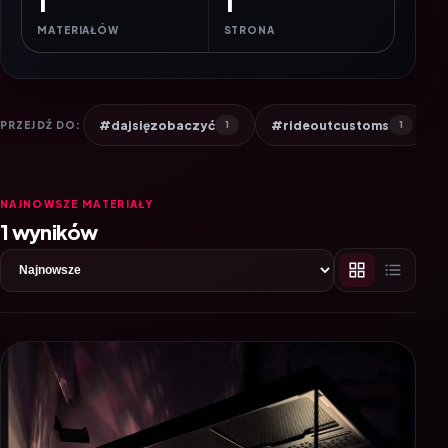
1
1
MATERIAŁÓW
STRONA
#dajsięzobaczyć
#rideoutcustoms
PRZEJDŹ DO:
1
1
NAJNOWSZE MATERIAŁY
1 wyników