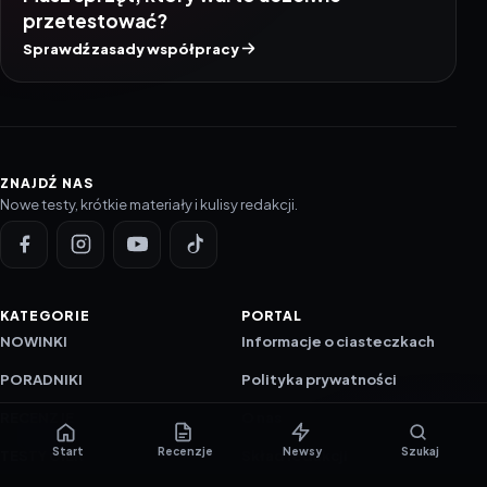
przetestować?
Sprawdź zasady współpracy
ZNAJDŹ NAS
Nowe testy, krótkie materiały i kulisy redakcji.
KATEGORIE
PORTAL
NOWINKI
Informacje o ciasteczkach
PORADNIKI
Polityka prywatności
RECENZJE
O nas
Start
Recenzje
Newsy
Szukaj
TESTY GIER
Skład redakcji