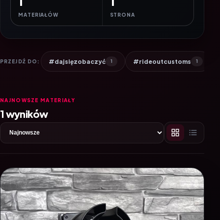
1
1
MATERIAŁÓW
STRONA
#dajsięzobaczyć
#rideoutcustoms
PRZEJDŹ DO:
1
1
NAJNOWSZE MATERIAŁY
1 wyników