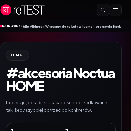
Przejdź do treści
•
NAJNOWSZE
k Mobile Vikings
Wracamy do szkoły z iiyama – promocja Back to School na 
TEMAT
#akcesoria Noctua
HOME
Recenzje, poradniki i aktualności uporządkowane
tak, żeby szybciej dotrzeć do konkretów.