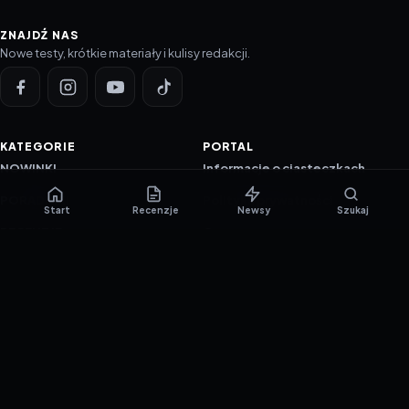
ZNAJDŹ NAS
Nowe testy, krótkie materiały i kulisy redakcji.
KATEGORIE
PORTAL
NOWINKI
Informacje o ciasteczkach
PORADNIKI
Polityka prywatności
Start
Recenzje
Newsy
Szukaj
RECENZJE
O nas
TESTY GIER
Skład redakcji
Metodologia
Polityka redakcyjna
WSPÓŁPRACA
Współpraca