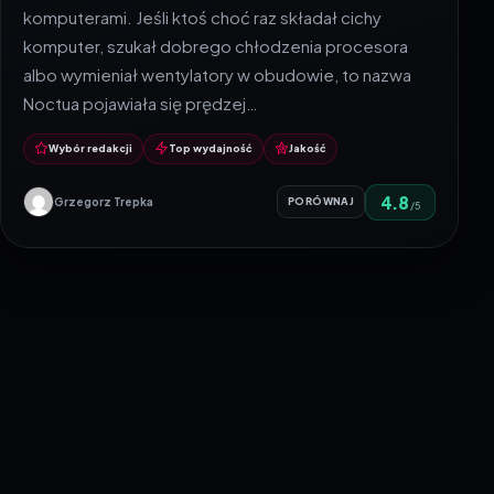
komputerami. Jeśli ktoś choć raz składał cichy
komputer, szukał dobrego chłodzenia procesora
albo wymieniał wentylatory w obudowie, to nazwa
Noctua pojawiała się prędzej…
Wybór redakcji
Top wydajność
Jakość
4.8
Grzegorz Trepka
PORÓWNAJ
/5