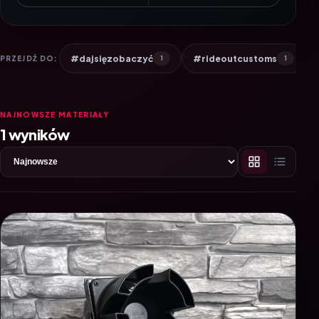
#dajsięzobaczyć
#rideoutcustoms
PRZEJDŹ DO:
1
1
NAJNOWSZE MATERIAŁY
1 wyników