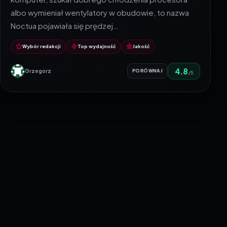
albo wymieniał wentylatory w obudowie, to nazwa
Noctua pojawiała się prędzej…
Wybór redakcji
Top wydajność
Jakość
4.8
Grzegorz
PORÓWNAJ
/5