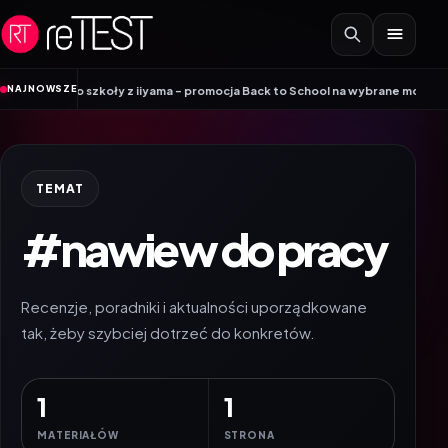
Przejdź do treści
•
NAJNOWSZE
my do szkoły z iiyama – promocja Back to School na wybrane monitory
Patr
TEMAT
#nawiew do pracy
Recenzje, poradniki i aktualności uporządkowane
tak, żeby szybciej dotrzeć do konkretów.
1
1
MATERIAŁÓW
STRONA