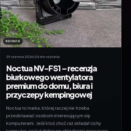
RECENZJE
29 czerwca 2026
•
24 min czytania
Noctua NV-FS1 – recenzja
biurkowego wentylatora
premium do domu, biura i
przyczepy kempingowej
Noctua to marka, której raczej nie trzeba
przedstawiać osobom interesującym się
komputerami. Jeśli ktoś choć raz składał cichy
komputer, szukał dobrego chłodzenia procesora