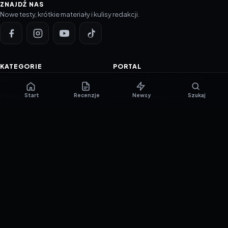
ZNAJDŹ NAS
Nowe testy, krótkie materiały i kulisy redakcji.
KATEGORIE
PORTAL
NOWINKI
Informacje o ciasteczkach
Start
Recenzje
Newsy
Szukaj
PORADNIKI
Polityka prywatności
RECENZJE
O nas
TESTY GIER
Skład redakcji
Metodologia
Polityka redakcyjna
WSPÓŁPRACA
Współpraca
Reklama