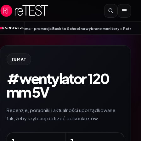
Przejdź do treści
•
NAJNOWSZE
 iiyama – promocja Back to School na wybrane monitory
Patriot i ROG łącz
TEMAT
#wentylator 120
mm 5V
Recenzje, poradniki i aktualności uporządkowane
tak, żeby szybciej dotrzeć do konkretów.