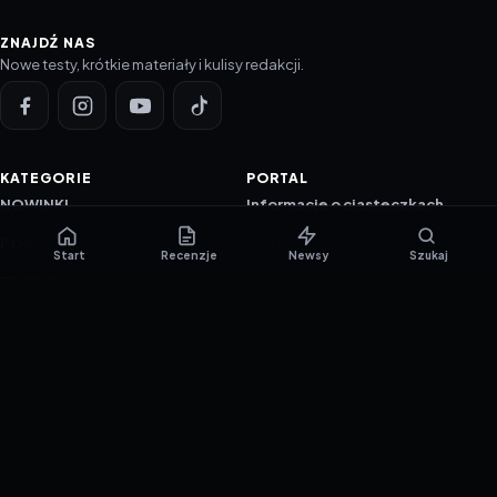
ZNAJDŹ NAS
Nowe testy, krótkie materiały i kulisy redakcji.
KATEGORIE
PORTAL
NOWINKI
Informacje o ciasteczkach
PORADNIKI
Polityka prywatności
Start
Recenzje
Newsy
Szukaj
RECENZJE
O nas
TESTY GIER
Skład redakcji
Metodologia
Polityka redakcyjna
WSPÓŁPRACA
Współpraca