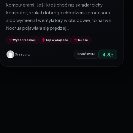
komputerami. Jeśli ktoś choć raz składał cichy
komputer, szukał dobrego chłodzenia procesora
albo wymieniał wentylatory w obudowie, to nazwa
Noctua pojawiała się prędzej…
Wybór redakcji
Top wydajność
Jakość
4.8
Grzegorz
PORÓWNAJ
/5