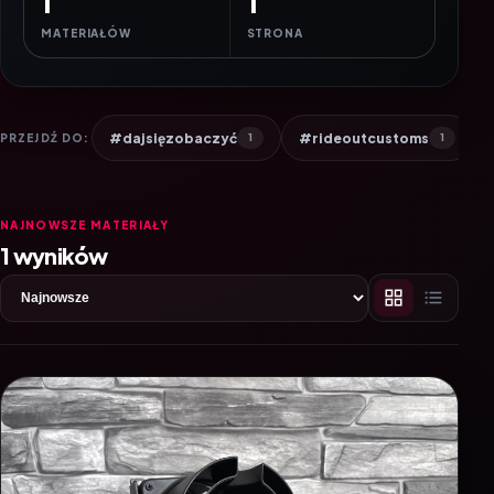
1
1
MATERIAŁÓW
STRONA
#dajsięzobaczyć
#rideoutcustoms
PRZEJDŹ DO:
1
1
NAJNOWSZE MATERIAŁY
1 wyników