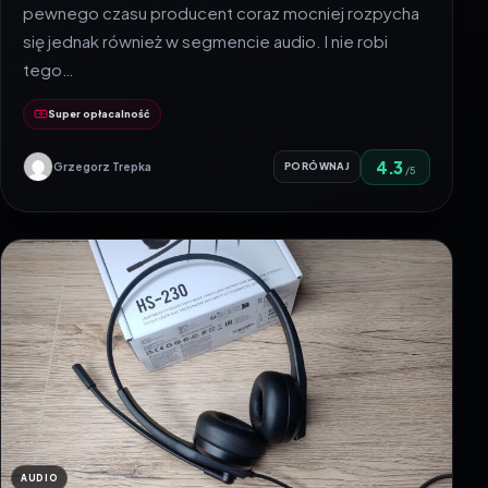
pewnego czasu producent coraz mocniej rozpycha
się jednak również w segmencie audio. I nie robi
tego…
Super opłacalność
4.3
Grzegorz Trepka
PORÓWNAJ
/5
AUDIO