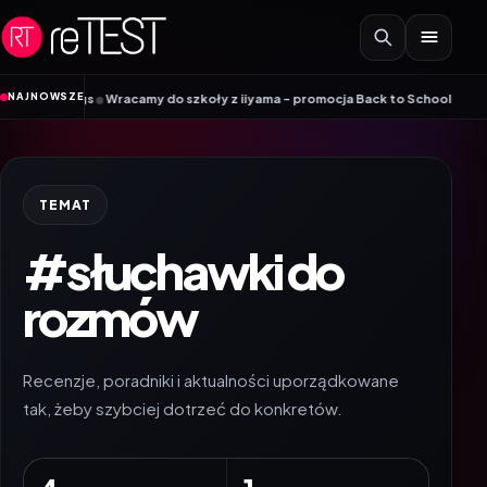
Przejdź do treści
•
NAJNOWSZE
ngs
Wracamy do szkoły z iiyama – promocja Back to School na wybrane moni
TEMAT
#słuchawki do
rozmów
Recenzje, poradniki i aktualności uporządkowane
tak, żeby szybciej dotrzeć do konkretów.