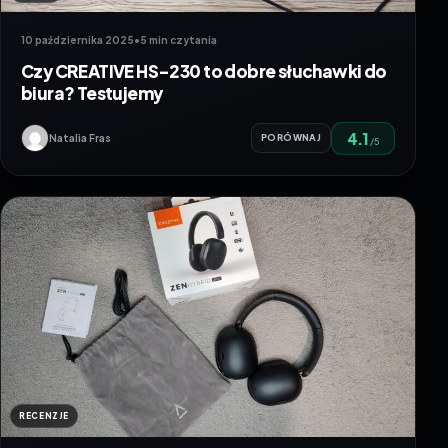
10 października 2025
•
5 min czytania
Czy CREATIVE HS-230 to dobre słuchawki do
biura? Testujemy
4.1
Natalia Fras
PORÓWNAJ
/5
RECENZJE