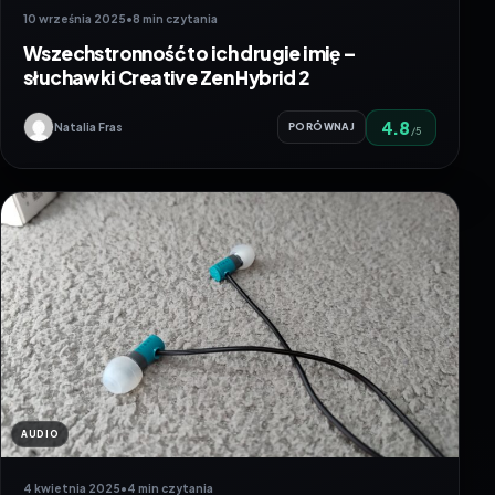
10 września 2025
•
8 min czytania
Wszechstronność to ich drugie imię –
słuchawki Creative Zen Hybrid 2
4.8
Natalia Fras
PORÓWNAJ
/5
AUDIO
4 kwietnia 2025
•
4 min czytania