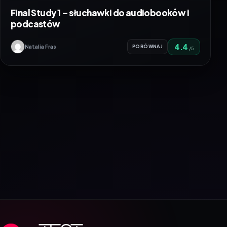
Final Study 1 – słuchawki do audiobooków i
podcastów
4.4
Natalia Fras
PORÓWNAJ
/5