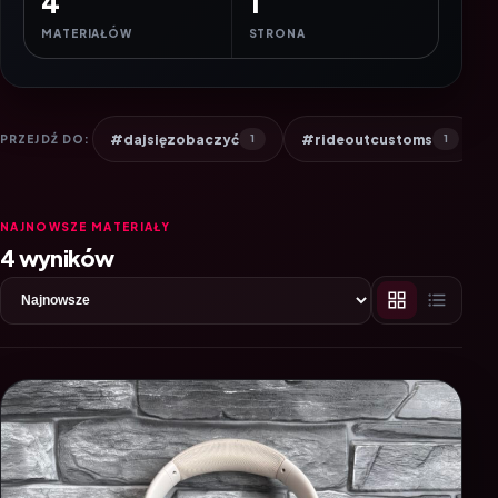
4
1
MATERIAŁÓW
STRONA
#dajsięzobaczyć
#rideoutcustoms
PRZEJDŹ DO:
1
1
NAJNOWSZE MATERIAŁY
4 wyników