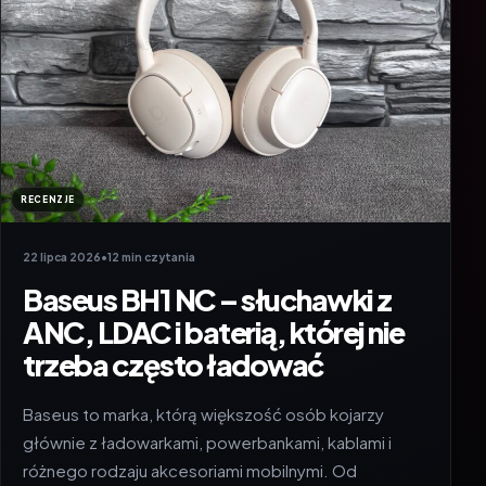
RECENZJE
22 lipca 2026
•
12 min czytania
Baseus BH1 NC – słuchawki z
ANC, LDAC i baterią, której nie
trzeba często ładować
Baseus to marka, którą większość osób kojarzy
głównie z ładowarkami, powerbankami, kablami i
różnego rodzaju akcesoriami mobilnymi. Od