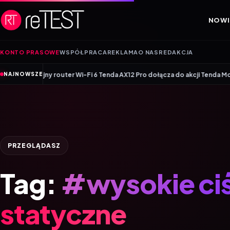
Przejdź do treści
NOWI
KONTO PRASOWE
WSPÓŁPRACA
REKLAMA
O NAS
REDAKCJA
dajny router Wi-Fi 6 Tenda AX12 Pro dołącza do akcji Tenda Money Back
NAJNOWSZE
PRZEGLĄDASZ
Tag:
#wysokie ciś
statyczne