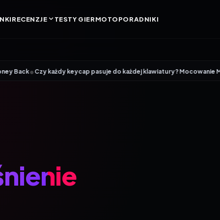
NKI
RECENZJE
TESTY GIER
MOTO
PORADNIKI
•
Czy każdy keycap pasuje do każdej klawiatury? Mocowanie MX, profile i
nienie