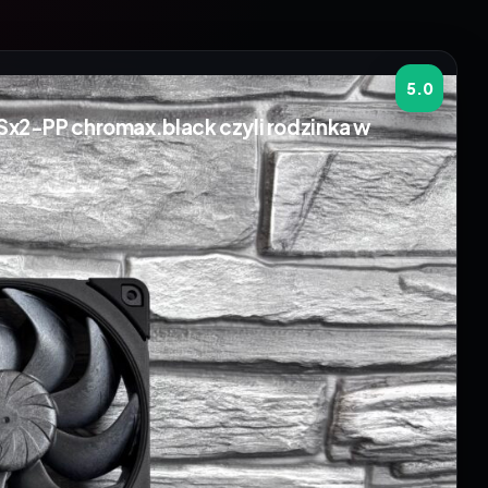
5.0
x2-PP chromax.black czyli rodzinka w