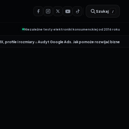
Szukaj
/
Niezależne testy elektroniki konsumenckiej od 2016 roku
•
•
 rozmiary
Audyt Google Ads. Jak pomoże rozwijać biznes?
TP-Link Arc