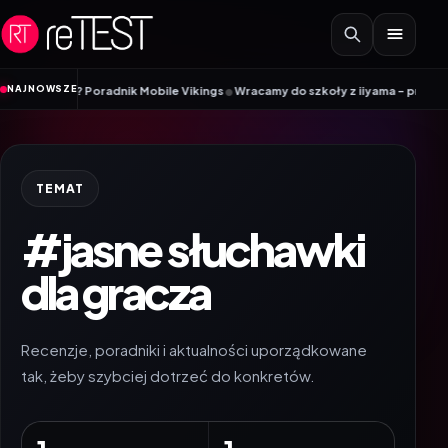
Przejdź do treści
•
NAJNOWSZE
tę eSIM? Poradnik Mobile Vikings
Wracamy do szkoły z iiyama – promocja Ba
TEMAT
#jasne słuchawki
dla gracza
Recenzje, poradniki i aktualności uporządkowane
tak, żeby szybciej dotrzeć do konkretów.