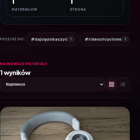
1
1
MATERIAŁÓW
STRONA
#dajsięzobaczyć
#rideoutcustoms
PRZEJDŹ DO:
1
1
NAJNOWSZE MATERIAŁY
1 wyników