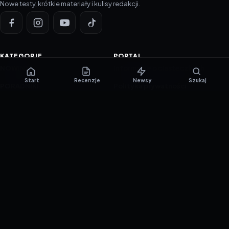
Nowe testy, krótkie materiały i kulisy redakcji.
KATEGORIE
PORTAL
NOWINKI
Informacje o ciasteczkach
Start
Recenzje
Newsy
Szukaj
PORADNIKI
Polityka prywatności
RECENZJE
O nas
TESTY GIER
Skład redakcji
Metodologia
Polityka redakcyjna
WSPÓŁPRACA
Współpraca
Reklama