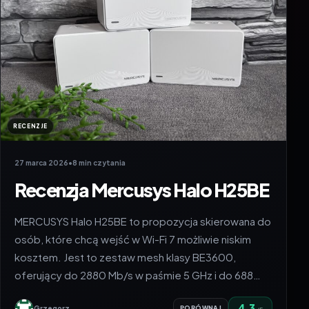
RECENZJE
27 marca 2026
•
8 min czytania
Recenzja Mercusys Halo H25BE
MERCUSYS Halo H25BE to propozycja skierowana do
osób, które chcą wejść w Wi-Fi 7 możliwie niskim
kosztem. Jest to zestaw mesh klasy BE3600,
oferujący do 2880 Mb/s w paśmie 5 GHz i do 688…
4.3
Grzegorz
PORÓWNAJ