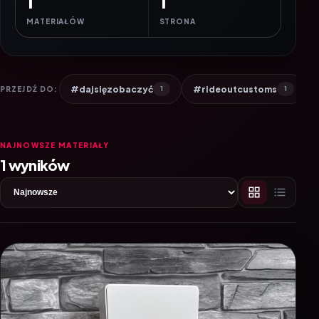
1
1
MATERIAŁÓW
STRONA
#dajsięzobaczyć
#rideoutcustoms
PRZEJDŹ DO:
1
1
NAJNOWSZE MATERIAŁY
1 wyników