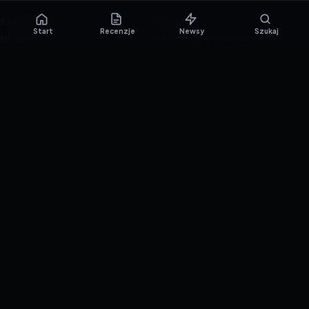
KATEGORIE
PORTAL
Start
Recenzje
Newsy
Szukaj
NOWINKI
Informacje o ciasteczkach
PORADNIKI
Polityka prywatności
RECENZJE
O nas
TESTY GIER
Skład redakcji
Metodologia
Polityka redakcyjna
WSPÓŁPRACA
Współpraca
Reklama
ZAŁÓŻ KONTO PRASOWE