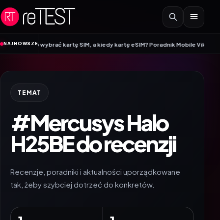
Przejdź do treści
•
NAJNOWSZE
 warto wybrać kartę SIM, a kiedy kartę eSIM? Poradnik Mobile Vikings
Wraca
TEMAT
#Mercusys Halo
H25BE do recenzji
Recenzje, poradniki i aktualności uporządkowane
tak, żeby szybciej dotrzeć do konkretów.