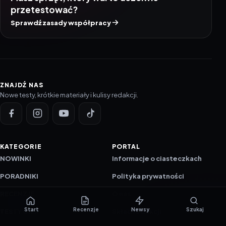
przetestować?
Sprawdź zasady współpracy
ZNAJDŹ NAS
Nowe testy, krótkie materiały i kulisy redakcji.
KATEGORIE
PORTAL
NOWINKI
Informacje o ciasteczkach
PORADNIKI
Polityka prywatności
RECENZJE
O nas
Start
Recenzje
Newsy
Szukaj
TESTY GIER
Skład redakcji