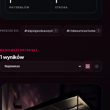
1
1
MATERIAŁÓW
STRONA
#dajsięzobaczyć
#rideoutcustoms
PRZEJDŹ DO:
1
1
NAJNOWSZE MATERIAŁY
1 wyników