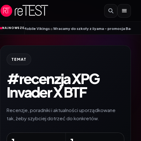
Przejdź do treści
•
NAJNOWSZE
dnik Mobile Vikings
Wracamy do szkoły z iiyama – promocja Back to School 
TEMAT
#recenzja XPG
Invader X BTF
Recenzje, poradniki i aktualności uporządkowane
tak, żeby szybciej dotrzeć do konkretów.