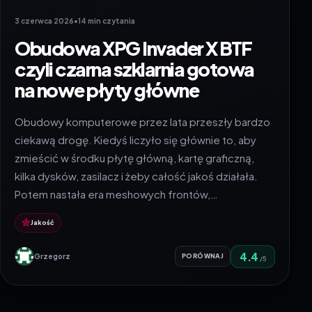
3 czerwca 2026
•
14 min czytania
Obudowa XPG Invader X BTF
czyli czarna szklarnia gotowa
na nowe płyty główne
Obudowy komputerowe przez lata przeszły bardzo
ciekawą drogę. Kiedyś liczyło się głównie to, aby
zmieścić w środku płytę główną, kartę graficzną,
kilka dysków, zasilacz i żeby całość jakoś działała.
Potem nastała era meshowych frontów,…
Jakość
4.4
Grzegorz
PORÓWNAJ
/5