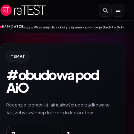
Przejdź do treści
•
NAJNOWSZE
Vikings
Wracamy do szkoły z iiyama – promocja Back to School na wybrane 
TEMAT
#obudowa pod
AiO
Recenzje, poradniki i aktualności uporządkowane
tak, żeby szybciej dotrzeć do konkretów.