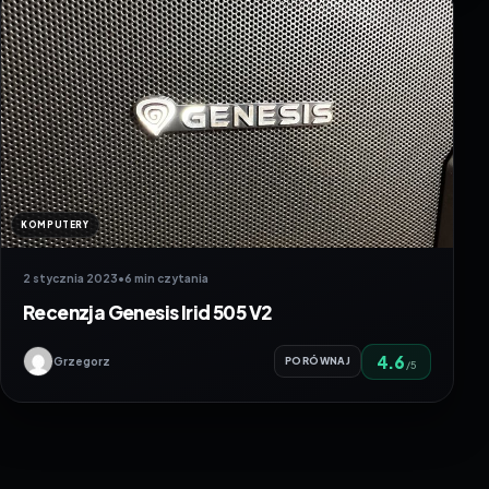
KOMPUTERY
2 stycznia 2023
•
6 min czytania
Recenzja Genesis Irid 505 V2
4.6
Grzegorz
PORÓWNAJ
/5