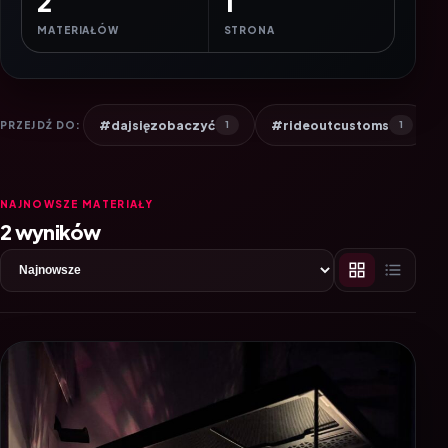
2
1
MATERIAŁÓW
STRONA
#dajsięzobaczyć
#rideoutcustoms
PRZEJDŹ DO:
1
1
NAJNOWSZE MATERIAŁY
2 wyników