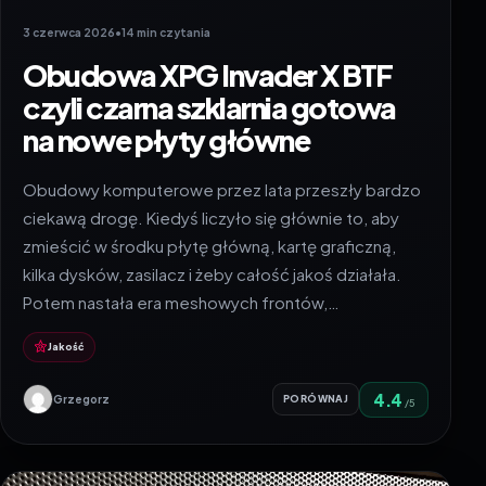
3 czerwca 2026
•
14 min czytania
Obudowa XPG Invader X BTF
czyli czarna szklarnia gotowa
na nowe płyty główne
Obudowy komputerowe przez lata przeszły bardzo
ciekawą drogę. Kiedyś liczyło się głównie to, aby
zmieścić w środku płytę główną, kartę graficzną,
kilka dysków, zasilacz i żeby całość jakoś działała.
Potem nastała era meshowych frontów,…
Jakość
4.4
Grzegorz
PORÓWNAJ
/5