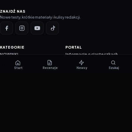
ZNAJDŹ NAS
Nowe testy, krótkie materiały i kulisy redakcji.
KATEGORIE
PORTAL
NOWINKI
Informacje o ciasteczkach
PORADNIKI
Polityka prywatności
Start
Recenzje
Newsy
Szukaj
RECENZJE
O nas
TESTY GIER
Skład redakcji
Metodologia
Polityka redakcyjna
WSPÓŁPRACA
Współpraca