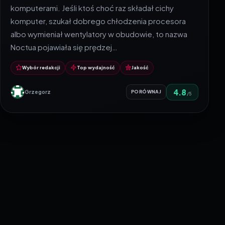
komputerami. Jeśli ktoś choć raz składał cichy
komputer, szukał dobrego chłodzenia procesora
albo wymieniał wentylatory w obudowie, to nazwa
Noctua pojawiała się prędzej…
Wybór redakcji
Top wydajność
Jakość
4.8
Grzegorz
PORÓWNAJ
/5