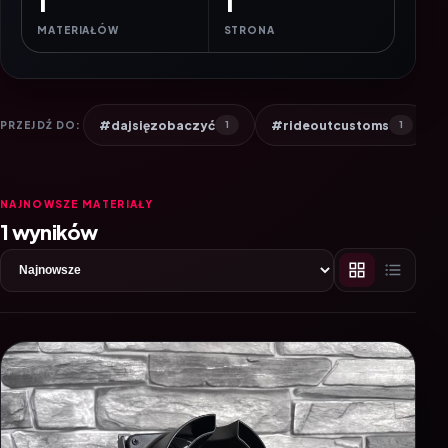
1
1
MATERIAŁÓW
STRONA
#dajsięzobaczyć
#rideoutcustoms
PRZEJDŹ DO:
1
1
NAJNOWSZE MATERIAŁY
1 wyników