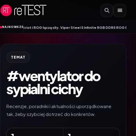
Przejdź do treści
•
NAJNOWSZE
ry
Patriot i ROG łączą siły. Viper Steel 5 Infinite RGB DDR5 ROG Edition ofe
TEMAT
#wentylator do
sypialni cichy
Recenzje, poradniki i aktualności uporządkowane
tak, żeby szybciej dotrzeć do konkretów.