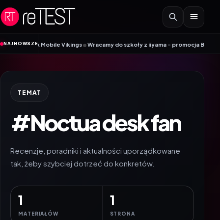
Przejdź do treści
•
NAJNOWSZE
radnik Mobile Vikings
Wracamy do szkoły z iiyama – promocja Back to Scho
TEMAT
#Noctua desk fan
Recenzje, poradniki i aktualności uporządkowane
tak, żeby szybciej dotrzeć do konkretów.
1
1
MATERIAŁÓW
STRONA