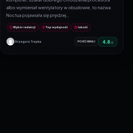
albo wymieniał wentylatory w obudowie, to nazwa
Noctua pojawiała się prędzej…
Wybór redakcji
Top wydajność
Jakość
4.8
Grzegorz Trepka
PORÓWNAJ
/5