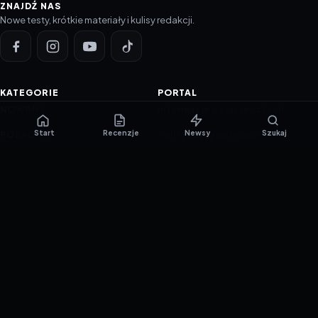
ZNAJDŹ NAS
Nowe testy, krótkie materiały i kulisy redakcji.
KATEGORIE
PORTAL
NOWINKI
Informacje o ciasteczkach
Start
Recenzje
Newsy
Szukaj
PORADNIKI
Polityka prywatności
RECENZJE
O nas
TESTY GIER
Skład redakcji
Metodologia
Polityka redakcyjna
WSPÓŁPRACA
Współpraca
Reklama