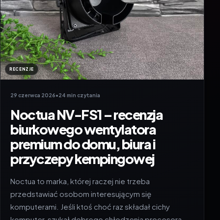
RECENZJE
29 czerwca 2026
•
24 min czytania
Noctua NV-FS1 – recenzja
biurkowego wentylatora
premium do domu, biura i
przyczepy kempingowej
Noctua to marka, której raczej nie trzeba
przedstawiać osobom interesującym się
komputerami. Jeśli ktoś choć raz składał cichy
komputer, szukał dobrego chłodzenia procesora