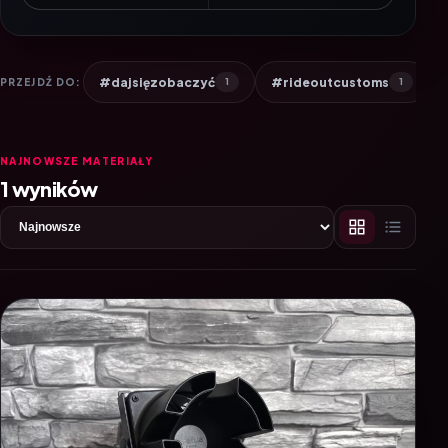
#dajsięzobaczyć
#rideoutcustoms
PRZEJDŹ DO:
1
1
NAJNOWSZE MATERIAŁY
1 wyników