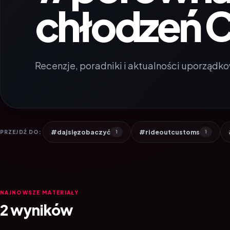
chłodzeń 
Recenzje, poradniki i aktualności uporządko
#dajsięzobaczyć
#rideoutcustoms
PRZEJDŹ DO:
1
1
NAJNOWSZE MATERIAŁY
2 wyników