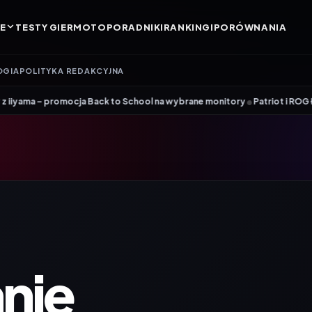
E
TESTY GIER
MOTO
PORADNIKI
RANKINGI
PORÓWNANIA
OGIA
POLITYKA REDAKCYJNA
•
 Back to School na wybrane monitory
Patriot i ROG łączą siły. Viper S
nie