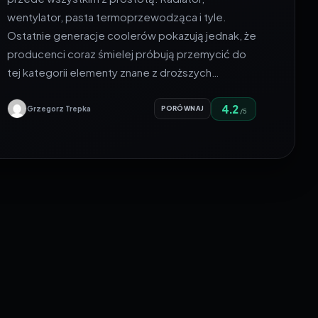
wentylator, pasta termoprzewodząca i tyle.
Ostatnie generacje coolerów pokazują jednak, że
producenci coraz śmielej próbują przemycić do
tej kategorii elementy znane z droższych…
4.2
Grzegorz Trepka
PORÓWNAJ
/5