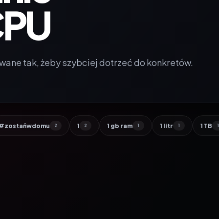
CPU
wane tak, żeby szybciej dotrzeć do konkretów.
#zostańwdomu
1
1 gb ram
1 litr
1 TB
2
2
1
1