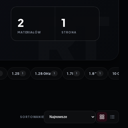
2
1
MATERIAŁÓW
STRONA
1.25
1.28 GHz
1.7l
1.8”
10 000 
1
1
1
1
1
SORTOWANIE