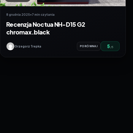
8 grudnia 2025
•
7 min czytania
Recenzja Noctua NH-D15 G2
chromax.black
5
Grzegorz Trepka
PORÓWNAJ
/5