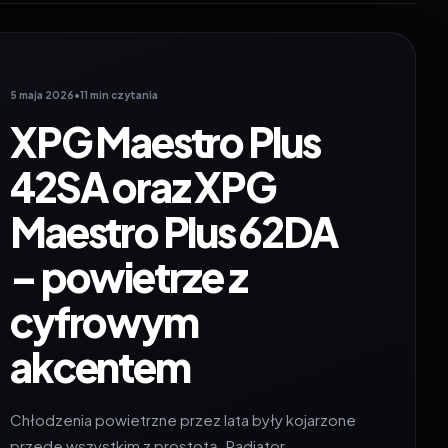
5 maja 2026
•
11 min czytania
XPG Maestro Plus
42SA oraz XPG
Maestro Plus 62DA
– powietrze z
cyfrowym
akcentem
Chłodzenia powietrzne przez lata były kojarzone
przede wszystkim z prostotą. Radiator,