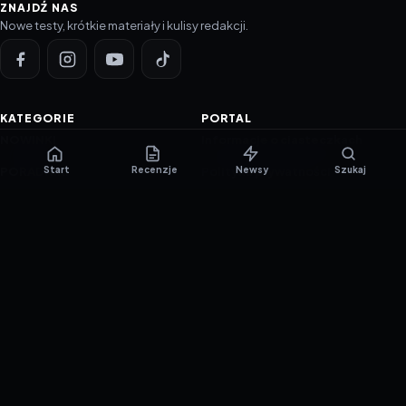
ZNAJDŹ NAS
Nowe testy, krótkie materiały i kulisy redakcji.
KATEGORIE
PORTAL
NOWINKI
Informacje o ciasteczkach
Start
Recenzje
Newsy
Szukaj
PORADNIKI
Polityka prywatności
RECENZJE
O nas
TESTY GIER
Skład redakcji
Metodologia
Polityka redakcyjna
WSPÓŁPRACA
Współpraca
Reklama