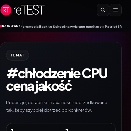
Przejdź do treści
•
NAJNOWSZE
iyama – promocja Back to School na wybrane monitory
Patriot i ROG łączą s
TEMAT
#chłodzenie CPU
cena jakość
Recenzje, poradniki i aktualności uporządkowane
tak, żeby szybciej dotrzeć do konkretów.