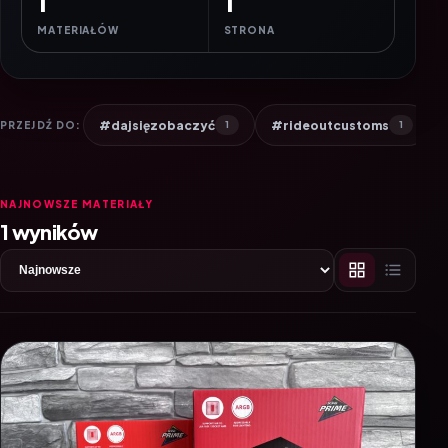
1
1
MATERIAŁÓW
STRONA
#dajsięzobaczyć
#rideoutcustoms
PRZEJDŹ DO:
1
1
NAJNOWSZE MATERIAŁY
1 wyników