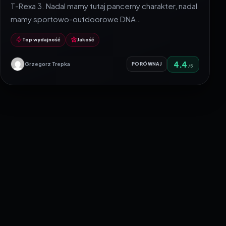
T-Rexa 3. Nadal mamy tutaj pancerny charakter, nadal
mamy sportowo-outdoorowe DNA…
Top wydajność
Jakość
4.4
Grzegorz Trepka
PORÓWNAJ
/5