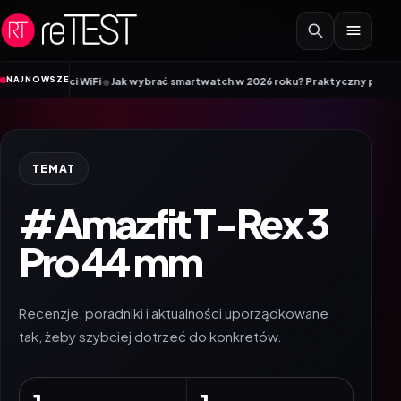
Przejdź do treści
•
NAJNOWSZE
j sieci WiFi
Jak wybrać smartwatch w 2026 roku? Praktyczny poradnik pr
TEMAT
#Amazfit T-Rex 3
Pro 44 mm
Recenzje, poradniki i aktualności uporządkowane
tak, żeby szybciej dotrzeć do konkretów.