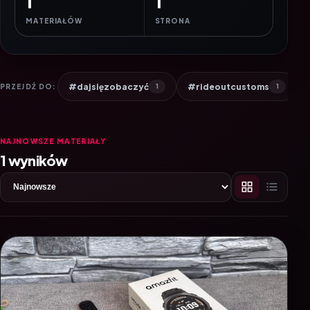
1
1
MATERIAŁÓW
STRONA
#dajsięzobaczyć
#rideoutcustoms
PRZEJDŹ DO:
1
1
NAJNOWSZE MATERIAŁY
1 wyników