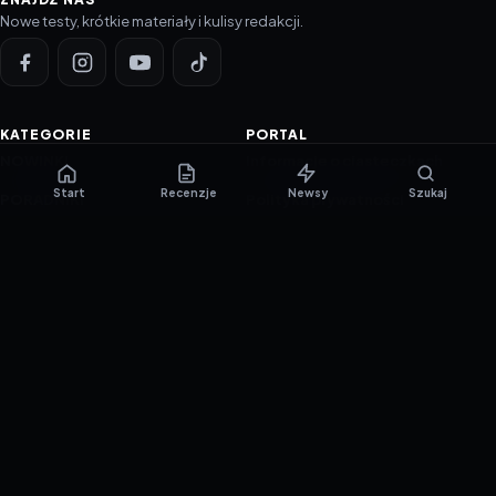
Nowe testy, krótkie materiały i kulisy redakcji.
KATEGORIE
PORTAL
NOWINKI
Informacje o ciasteczkach
Start
Recenzje
Newsy
Szukaj
PORADNIKI
Polityka prywatności
RECENZJE
O nas
TESTY GIER
Skład redakcji
Metodologia
Polityka redakcyjna
WSPÓŁPRACA
Współpraca
Reklama