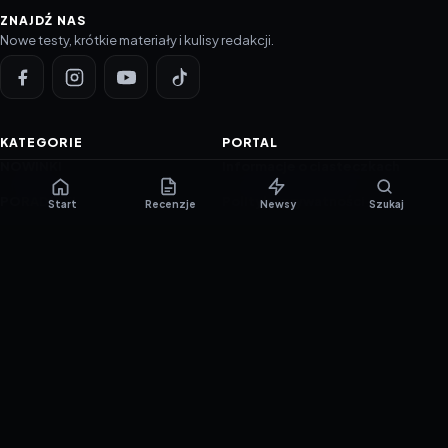
ZNAJDŹ NAS
Nowe testy, krótkie materiały i kulisy redakcji.
KATEGORIE
PORTAL
NOWINKI
Informacje o ciasteczkach
PORADNIKI
Polityka prywatności
Start
Recenzje
Newsy
Szukaj
RECENZJE
O nas
TESTY GIER
Skład redakcji
Metodologia
Polityka redakcyjna
WSPÓŁPRACA
Współpraca