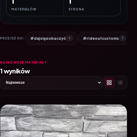
1
1
MATERIAŁÓW
STRONA
#dajsięzobaczyć
#rideoutcustoms
PRZEJDŹ DO:
1
1
NAJNOWSZE MATERIAŁY
1 wyników