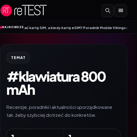
Przejdź do treści
•
NAJNOWSZE
o wybrać kartę SIM, a kiedy kartę eSIM? Poradnik Mobile Vikings
Wracamy do
TEMAT
#klawiatura 800
mAh
Recenzje, poradniki i aktualności uporządkowane
tak, żeby szybciej dotrzeć do konkretów.