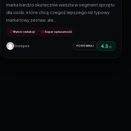
marka bardzo skutecznie weszła w segment sprzętu
dla osób, które chcą czegoś lepszego niż typowy
marketowy zestaw, ale…
Wybór redakcji
Super opłacalność
4.5
Grzegorz
PORÓWNAJ
/5