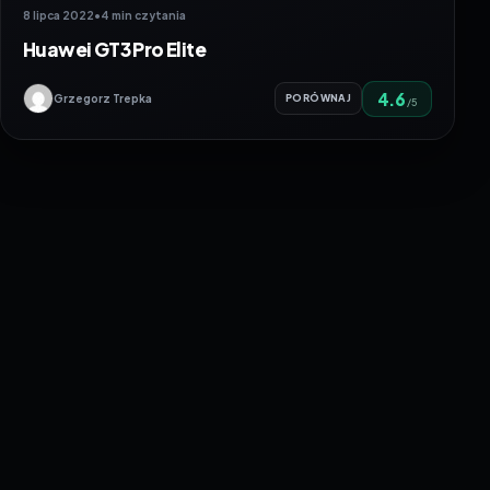
8 lipca 2022
•
4 min czytania
Huawei GT3 Pro Elite
4.6
Grzegorz Trepka
PORÓWNAJ
/5