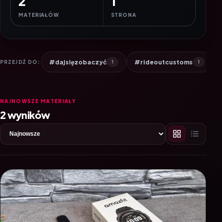
2
1
MATERIAŁÓW
STRONA
#dajsięzobaczyć
#rideoutcustoms
PRZEJDŹ DO:
1
1
NAJNOWSZE MATERIAŁY
2 wyników