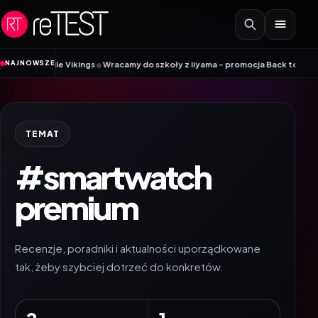
Przejdź do treści
•
NAJNOWSZE
Mobile Vikings
Wracamy do szkoły z iiyama – promocja Back to School na w
TEMAT
#smartwatch
premium
Recenzje, poradniki i aktualności uporządkowane
tak, żeby szybciej dotrzeć do konkretów.