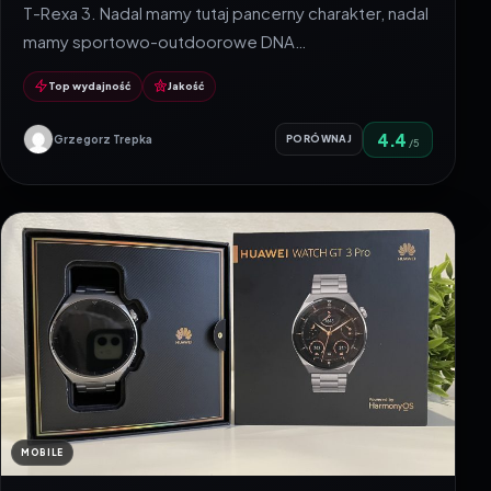
T-Rexa 3. Nadal mamy tutaj pancerny charakter, nadal
mamy sportowo-outdoorowe DNA…
Top wydajność
Jakość
4.4
Grzegorz Trepka
PORÓWNAJ
/5
MOBILE