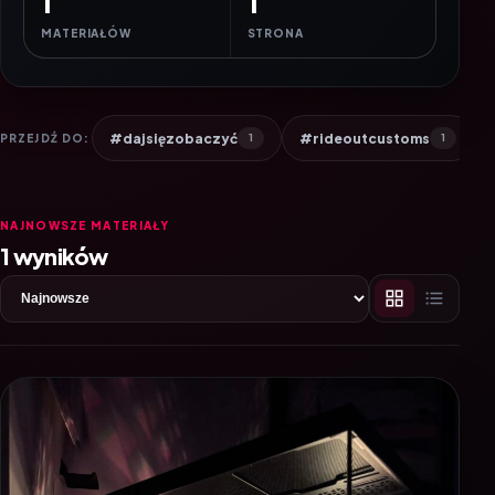
1
1
MATERIAŁÓW
STRONA
#dajsięzobaczyć
#rideoutcustoms
PRZEJDŹ DO:
1
1
NAJNOWSZE MATERIAŁY
1 wyników