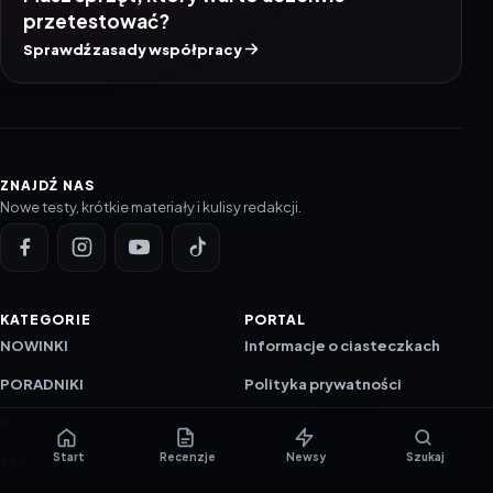
przetestować?
Sprawdź zasady współpracy
ZNAJDŹ NAS
Nowe testy, krótkie materiały i kulisy redakcji.
KATEGORIE
PORTAL
NOWINKI
Informacje o ciasteczkach
PORADNIKI
Polityka prywatności
RECENZJE
O nas
Start
Recenzje
Newsy
Szukaj
TESTY GIER
Skład redakcji