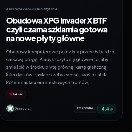
3 czerwca 2026
•
14 min czytania
Obudowa XPG Invader X BTF
czyli czarna szklarnia gotowa
na nowe płyty główne
Obudowy komputerowe przez lata przeszły bardzo
ciekawą drogę. Kiedyś liczyło się głównie to, aby
zmieścić w środku płytę główną, kartę graficzną,
kilka dysków, zasilacz i żeby całość jakoś działała.
Potem nastała era meshowych frontów,…
Jakość
4.4
Grzegorz
PORÓWNAJ
/5