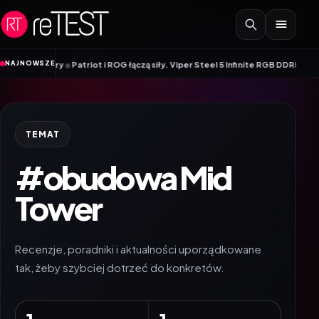
Przejdź do treści
•
NAJNOWSZE
monitory
Patriot i ROG łączą siły. Viper Steel 5 Infinite RGB DDR5 ROG Edit
TEMAT
#obudowa Mid
Tower
Recenzje, poradniki i aktualności uporządkowane
tak, żeby szybciej dotrzeć do konkretów.