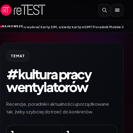
Przejdź do treści
•
NAJNOWSZE
dy warto wybrać kartę SIM, a kiedy kartę eSIM? Poradnik Mobile Vikings
Wrac
TEMAT
#kultura pracy
wentylatorów
Recenzje, poradniki i aktualności uporządkowane
tak, żeby szybciej dotrzeć do konkretów.