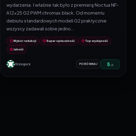
wydarzenia. I właśnie tak było z premierą Noctua NF-
A12x25 G2 PWM chromax.black. Od momentu
debiutu standardowych modeli G2 praktycznie
wszyscy zadawali sobie jedno…
Wybór redakcji
Super opłacalność
Top wydajność
Jakość
5
Grzegorz
PORÓWNAJ
/5