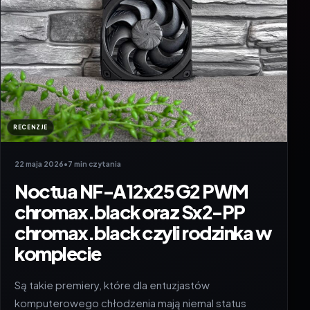
RECENZJE
22 maja 2026
•
7 min czytania
Noctua NF-A12x25 G2 PWM
chromax.black oraz Sx2-PP
chromax.black czyli rodzinka w
komplecie
Są takie premiery, które dla entuzjastów
komputerowego chłodzenia mają niemal status