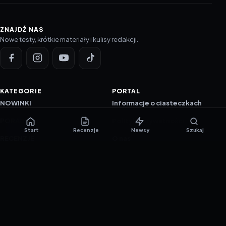
ZNAJDŹ NAS
Nowe testy, krótkie materiały i kulisy redakcji.
KATEGORIE
PORTAL
NOWINKI
Informacje o ciasteczkach
PORADNIKI
Polityka prywatności
Start
Recenzje
Newsy
Szukaj
RECENZJE
O nas
TESTY GIER
Skład redakcji
Metodologia
Polityka redakcyjna
WSPÓŁPRACA