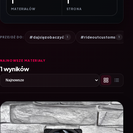
1
1
MATERIAŁÓW
STRONA
#dajsięzobaczyć
#rideoutcustoms
PRZEJDŹ DO:
1
1
NAJNOWSZE MATERIAŁY
1 wyników