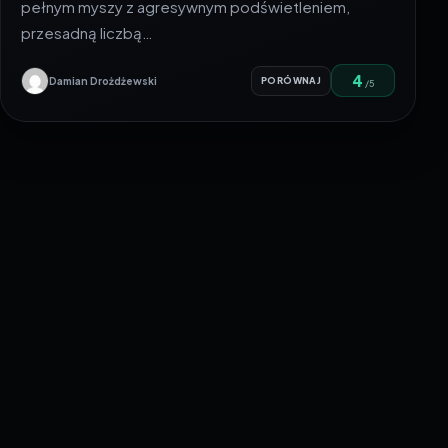
pełnym myszy z agresywnym podświetleniem,
przesadną liczbą…
4
Damian Drożdżewski
PORÓWNAJ
/5