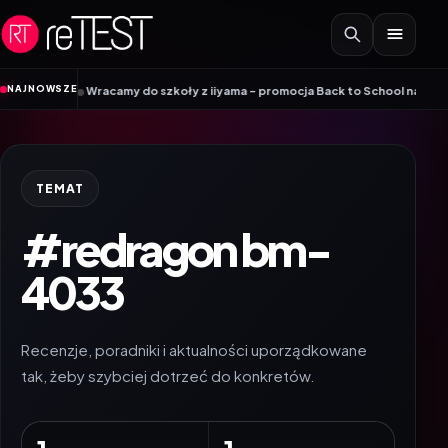
Przejdź do treści
•
NAJNOWSZE
ikings
Wracamy do szkoły z iiyama – promocja Back to School na wybrane m
TEMAT
#redragon bm-
4033
Recenzje, poradniki i aktualności uporządkowane
tak, żeby szybciej dotrzeć do konkretów.