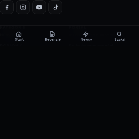
KATEGORIE
PORTAL
NOWINKI
Informacje o ciasteczkach
Start
Recenzje
Newsy
Szukaj
PORADNIKI
Polityka prywatności
RECENZJE
O nas
TESTY GIER
Skład redakcji
Metodologia
Polityka redakcyjna
WSPÓŁPRACA
Współpraca
Reklama
ZAŁÓŻ KONTO PRASOWE