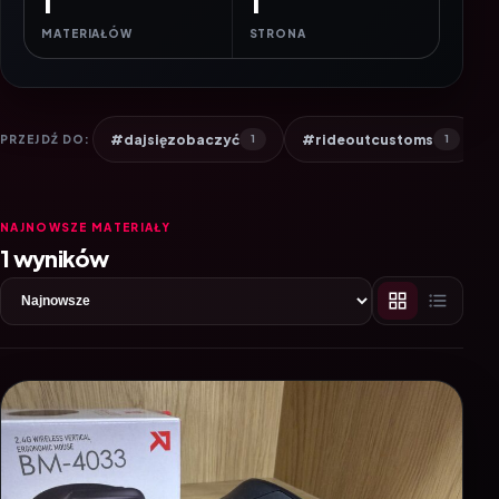
1
1
MATERIAŁÓW
STRONA
#dajsięzobaczyć
#rideoutcustoms
PRZEJDŹ DO:
1
1
NAJNOWSZE MATERIAŁY
1 wyników