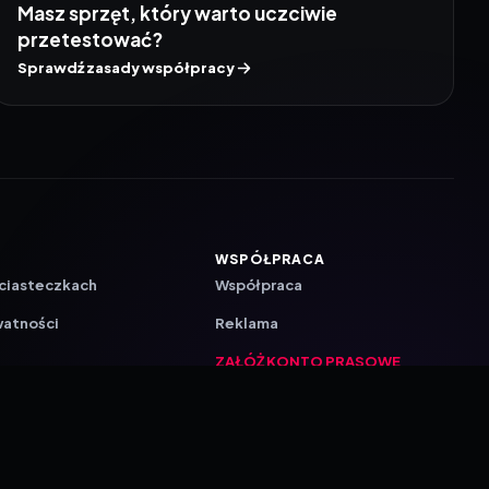
Masz sprzęt, który warto uczciwie
przetestować?
Sprawdź zasady współpracy
WSPÓŁPRACA
 ciasteczkach
Współpraca
watności
Reklama
ZAŁÓŻ KONTO PRASOWE
ji
a
akcyjna