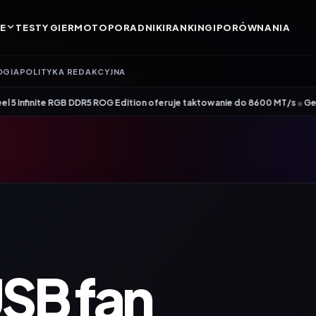
E
TESTY GIER
MOTO
PORADNIKI
RANKINGI
PORÓWNANIA
OGIA
POLITYKA REDAKCYJNA
•
RGB DDR5 ROG Edition oferuje taktowanie do 8600 MT/s
Genesis Zircon 880 
SB fan