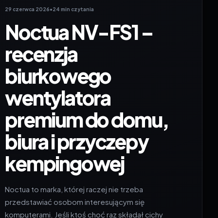
29 czerwca 2026
•
24 min czytania
Noctua NV-FS1 –
recenzja
biurkowego
wentylatora
premium do domu,
biura i przyczepy
kempingowej
Noctua to marka, której raczej nie trzeba
przedstawiać osobom interesującym się
komputerami. Jeśli ktoś choć raz składał cichy