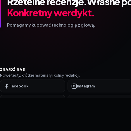
Rzetelne recenzje.
Własne p
Konkretny werdykt.
Pomagamy kupować technologię z głową.
ZNAJDŹ NAS
Nowe testy, krótkie materiały i kulisy redakcji.
Facebook
Instagram
YouTube
TikTok