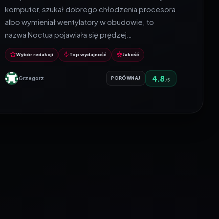
komputer, szukał dobrego chłodzenia procesora
albo wymieniał wentylatory w obudowie, to
nazwa Noctua pojawiała się prędzej…
Wybór redakcji
Top wydajność
Jakość
4.8
Grzegorz
PORÓWNAJ
/5