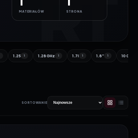
1
1
MATERIAŁÓW
STRONA
1.25
1.28 GHz
1.7l
1.8”
10 000 
1
1
1
1
1
SORTOWANIE