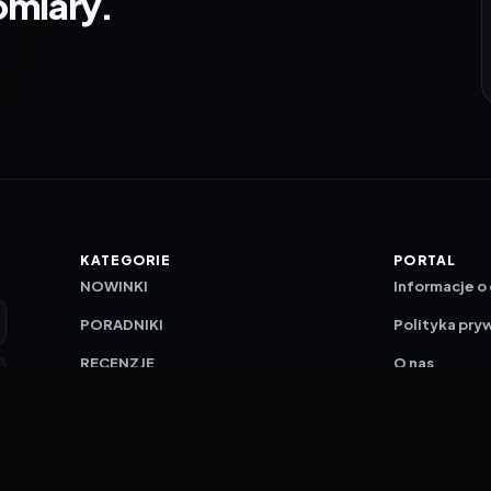
omiary.
KATEGORIE
PORTAL
NOWINKI
Informacje o
PORADNIKI
Polityka pry
RECENZJE
O nas
TESTY GIER
Skład redakc
Metodologi
Polityka red