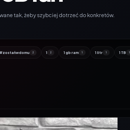
wane tak, żeby szybciej dotrzeć do konkretów.
#zostańwdomu
1
1 gb ram
1 litr
1 TB
2
2
1
1