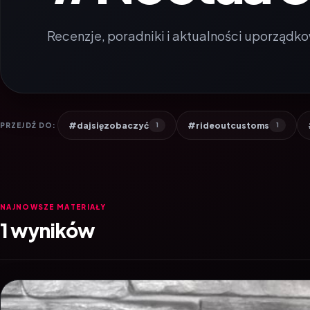
Recenzje, poradniki i aktualności uporządko
#dajsięzobaczyć
#rideoutcustoms
PRZEJDŹ DO:
1
1
NAJNOWSZE MATERIAŁY
1 wyników