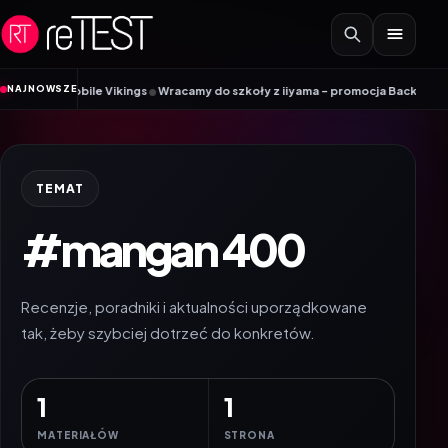
Przejdź do treści
•
NAJNOWSZE
ik Mobile Vikings
Wracamy do szkoły z iiyama – promocja Back to School na
TEMAT
#mangan 400
Recenzje, poradniki i aktualności uporządkowane
tak, żeby szybciej dotrzeć do konkretów.
1
1
MATERIAŁÓW
STRONA