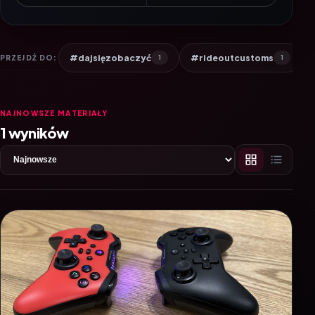
#dajsięzobaczyć
#rideoutcustoms
PRZEJDŹ DO:
1
1
NAJNOWSZE MATERIAŁY
1 wyników