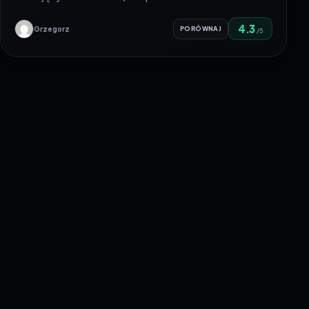
4.3
Grzegorz
PORÓWNAJ
/5