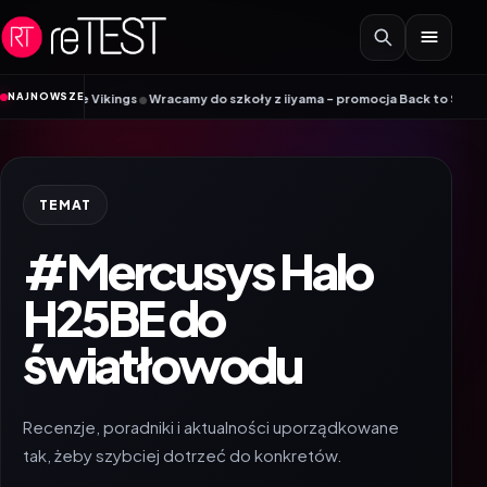
Przejdź do treści
•
NAJNOWSZE
k Mobile Vikings
Wracamy do szkoły z iiyama – promocja Back to School na 
TEMAT
#Mercusys Halo
H25BE do
światłowodu
Recenzje, poradniki i aktualności uporządkowane
tak, żeby szybciej dotrzeć do konkretów.