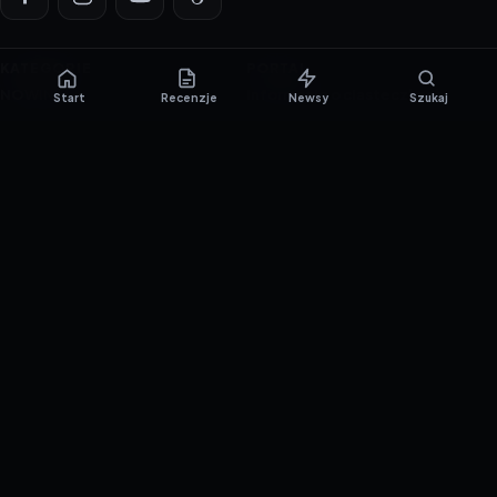
KATEGORIE
PORTAL
NOWINKI
Informacje o ciasteczkach
Start
Recenzje
Newsy
Szukaj
PORADNIKI
Polityka prywatności
RECENZJE
O nas
TESTY GIER
Skład redakcji
Metodologia
Polityka redakcyjna
WSPÓŁPRACA
Współpraca
Reklama
ZAŁÓŻ KONTO PRASOWE