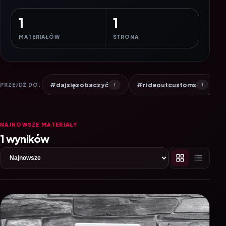
1
1
MATERIAŁÓW
STRONA
#dajsięzobaczyć
#rideoutcustoms
PRZEJDŹ DO:
1
1
NAJNOWSZE MATERIAŁY
1 wyników