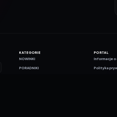
KATEGORIE
PORTAL
NOWINKI
Informacje o
PORADNIKI
Polityka pry
RECENZJE
O nas
TESTY GIER
Skład redakc
Metodologi
Polityka red