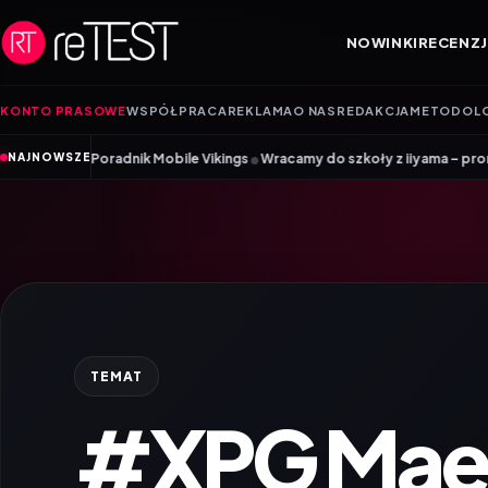
Przejdź do treści
NOWINKI
RECENZJ
KONTO PRASOWE
WSPÓŁPRACA
REKLAMA
O NAS
REDAKCJA
METODOL
•
radnik Mobile Vikings
Wracamy do szkoły z iiyama – promocja Back to S
NAJNOWSZE
TEMAT
#XPG Maes