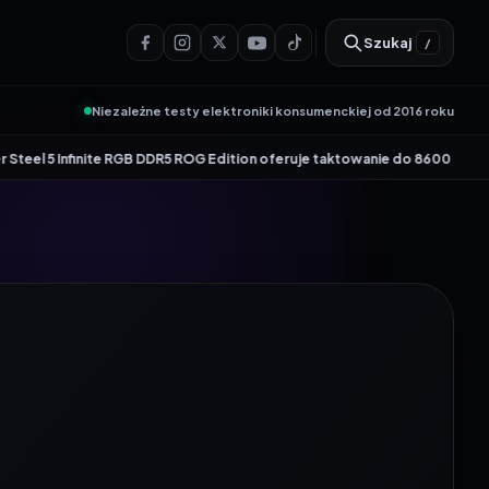
Szukaj
/
Niezależne testy elektroniki konsumenckiej od 2016 roku
•
nite RGB DDR5 ROG Edition oferuje taktowanie do 8600 MT/s
Genesis Zircon