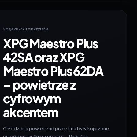
5 maja 2026
•
11 min czytania
XPG Maestro Plus
42SA oraz XPG
Maestro Plus 62DA
– powietrze z
cyfrowym
akcentem
Chłodzenia powietrzne przez lata były kojarzone
przede wszystkim z prostotą. Radiator,