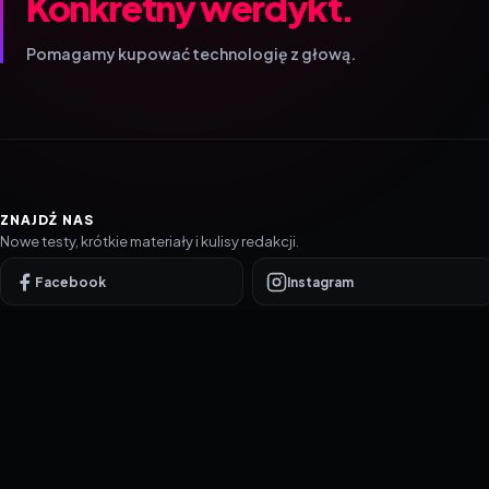
Konkretny werdykt.
Pomagamy kupować technologię z głową.
ZNAJDŹ NAS
Nowe testy, krótkie materiały i kulisy redakcji.
Facebook
Instagram
YouTube
TikTok