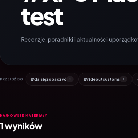
test
Recenzje, poradniki i aktualności uporządko
#dajsięzobaczyć
#rideoutcustoms
PRZEJDŹ DO:
1
1
NAJNOWSZE MATERIAŁY
1 wyników