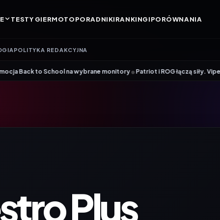
E
TESTY GIER
MOTO
PORADNIKI
RANKINGI
PORÓWNANIA
OGIA
POLITYKA REDAKCYJNA
•
chool na wybrane monitory
Patriot i ROG łączą siły. Viper Steel 5 Infi
tro Plus