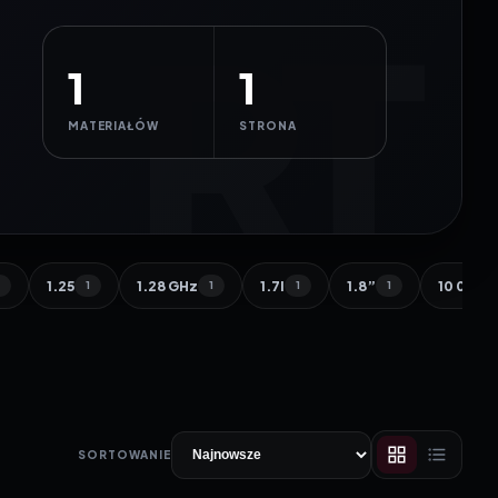
1
1
MATERIAŁÓW
STRONA
1.25
1.28 GHz
1.7l
1.8”
10 000 
1
1
1
1
1
SORTOWANIE