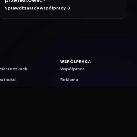
przetestować?
Sprawdź zasady współpracy
WSPÓŁPRACA
 ciasteczkach
Współpraca
watności
Reklama
ZAŁÓŻ KONTO PRASOWE
ji
a
akcyjna