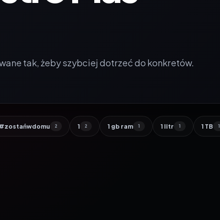
wane tak, żeby szybciej dotrzeć do konkretów.
#zostańwdomu
1
1 gb ram
1 litr
1 TB
2
2
1
1