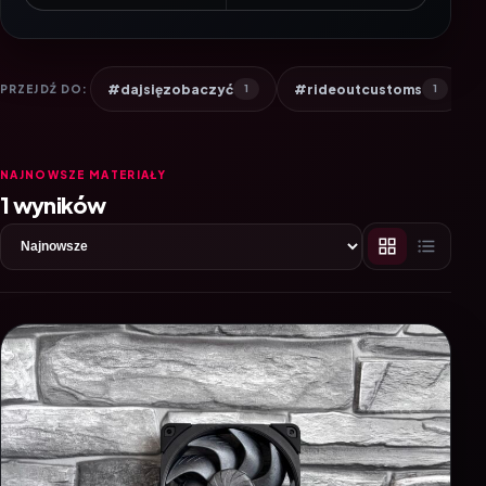
#dajsięzobaczyć
#rideoutcustoms
PRZEJDŹ DO:
1
1
NAJNOWSZE MATERIAŁY
1 wyników