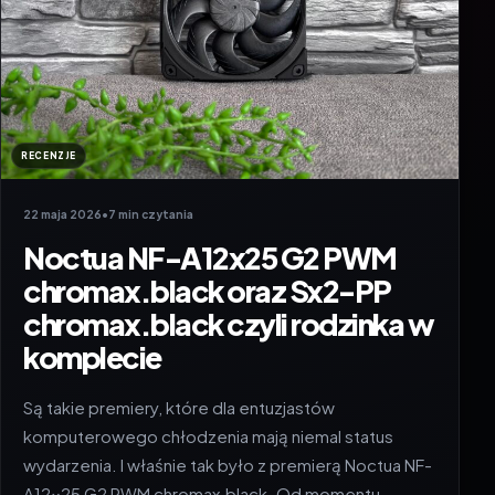
RECENZJE
22 maja 2026
•
7 min czytania
Noctua NF-A12x25 G2 PWM
chromax.black oraz Sx2-PP
chromax.black czyli rodzinka w
komplecie
Są takie premiery, które dla entuzjastów
komputerowego chłodzenia mają niemal status
wydarzenia. I właśnie tak było z premierą Noctua NF-
A12x25 G2 PWM chromax.black. Od momentu