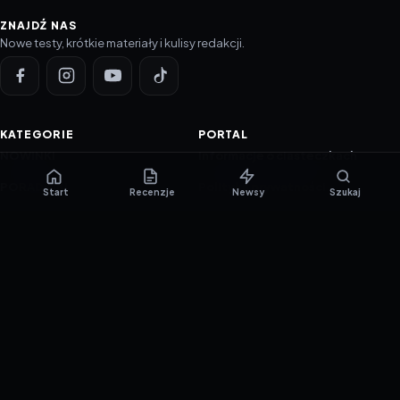
ZNAJDŹ NAS
Nowe testy, krótkie materiały i kulisy redakcji.
KATEGORIE
PORTAL
NOWINKI
Informacje o ciasteczkach
PORADNIKI
Polityka prywatności
Start
Recenzje
Newsy
Szukaj
RECENZJE
O nas
TESTY GIER
Skład redakcji
Metodologia
Polityka redakcyjna
WSPÓŁPRACA
Współpraca