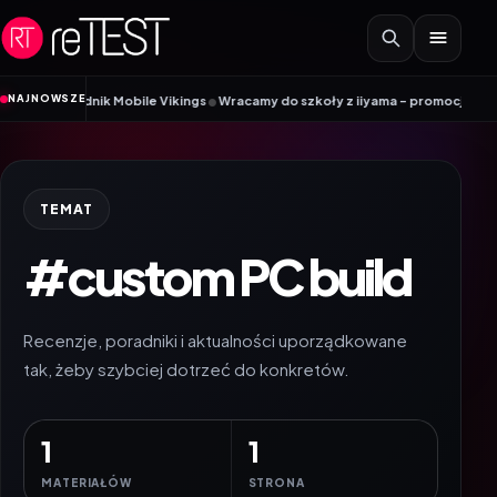
Przejdź do treści
•
NAJNOWSZE
? Poradnik Mobile Vikings
Wracamy do szkoły z iiyama – promocja Back to 
TEMAT
#custom PC build
Recenzje, poradniki i aktualności uporządkowane
tak, żeby szybciej dotrzeć do konkretów.
1
1
MATERIAŁÓW
STRONA