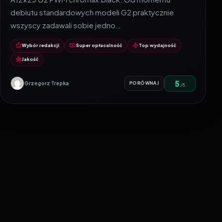
debiutu standardowych modeli G2 praktycznie
wszyscy zadawali sobie jedno…
Wybór redakcji
Super opłacalność
Top wydajność
Jakość
5
Grzegorz Trepka
PORÓWNAJ
/5