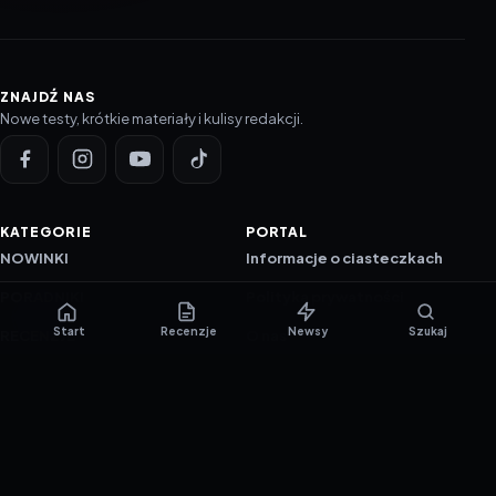
ZNAJDŹ NAS
Nowe testy, krótkie materiały i kulisy redakcji.
KATEGORIE
PORTAL
NOWINKI
Informacje o ciasteczkach
PORADNIKI
Polityka prywatności
Start
Recenzje
Newsy
Szukaj
RECENZJE
O nas
TESTY GIER
Skład redakcji
Metodologia
Polityka redakcyjna