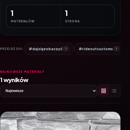
1
1
MATERIAŁÓW
STRONA
#dajsięzobaczyć
#rideoutcustoms
PRZEJDŹ DO:
1
1
NAJNOWSZE MATERIAŁY
1 wyników