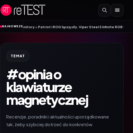
Przejdź do treści
•
NAJNOWSZE
ne monitory
Patriot i ROG łączą siły. Viper Steel 5 Infinite RGB DDR5 ROG E
TEMAT
#opinia o
klawiaturze
magnetycznej
Recenzje, poradniki i aktualności uporządkowane
tak, żeby szybciej dotrzeć do konkretów.