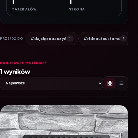
1
1
MATERIAŁÓW
STRONA
#dajsięzobaczyć
#rideoutcustoms
PRZEJDŹ DO:
1
1
NAJNOWSZE MATERIAŁY
1 wyników