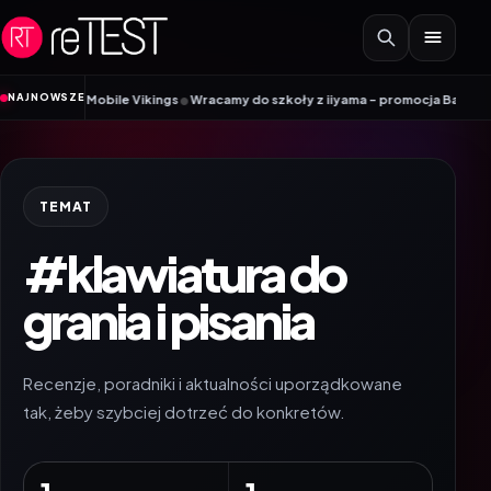
Przejdź do treści
•
NAJNOWSZE
adnik Mobile Vikings
Wracamy do szkoły z iiyama – promocja Back to Schoo
TEMAT
#klawiatura do
grania i pisania
Recenzje, poradniki i aktualności uporządkowane
tak, żeby szybciej dotrzeć do konkretów.