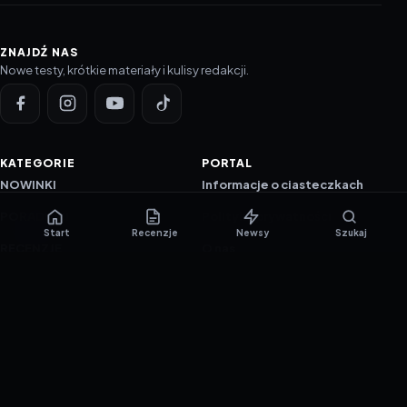
ZNAJDŹ NAS
Nowe testy, krótkie materiały i kulisy redakcji.
KATEGORIE
PORTAL
NOWINKI
Informacje o ciasteczkach
PORADNIKI
Polityka prywatności
Start
Recenzje
Newsy
Szukaj
RECENZJE
O nas
TESTY GIER
Skład redakcji
Metodologia
Polityka redakcyjna
WSPÓŁPRACA