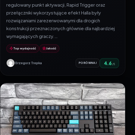
regulowany punkt aktywacji, Rapid Trigger oraz
przełączniki wykorzystujące efekt Halla były
rozwiązaniami zarezerwowanymi dla drogich
konstrukcji przeznaczonych głównie dla najbardziej
wymagających graczy.…
Top wydajność
Jakość
4.6
Grzegorz Trepka
PORÓWNAJ
/5