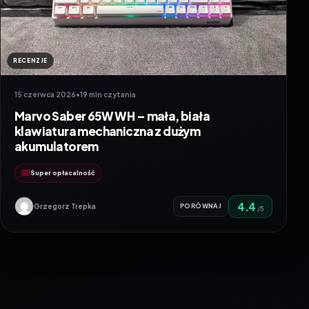
RECENZJE
15 czerwca 2026
•
19 min czytania
Marvo Saber 65W WH – mała, biała
klawiatura mechaniczna z dużym
akumulatorem
Super opłacalność
4.4
Grzegorz Trepka
PORÓWNAJ
/5