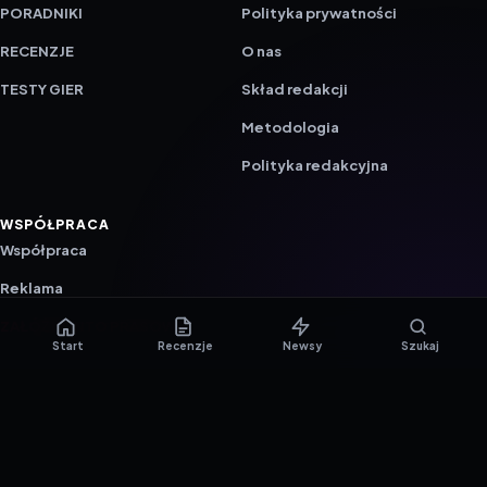
PORADNIKI
Polityka prywatności
RECENZJE
O nas
TESTY GIER
Skład redakcji
Metodologia
Polityka redakcyjna
WSPÓŁPRACA
Współpraca
Reklama
ZAŁÓŻ KONTO PRASOWE
Start
Recenzje
Newsy
Szukaj
© 2016–2026 reTEST.com.pl
Technologia sprawdzona w praktyce.
Ustawienia prywatności
{barmSTUDIO}
by