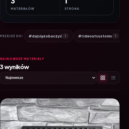
3
1
MATERIAŁÓW
STRONA
#dajsięzobaczyć
#rideoutcustoms
PRZEJDŹ DO:
1
1
NAJNOWSZE MATERIAŁY
3 wyników