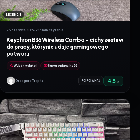
RECENZJE
25 czerwca 2026
•
23 min czytania
Keychron B36 Wireless Combo – cichy zestaw
do pracy, który nie udaje gamingowego
potwora
Wybór redakcji
Super opłacalność
4.5
Grzegorz Trepka
PORÓWNAJ
/5