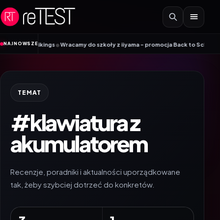
Przejdź do treści
•
NAJNOWSZE
 Vikings
Wracamy do szkoły z iiyama – promocja Back to School na wybrane 
TEMAT
#klawiatura z
akumulatorem
Recenzje, poradniki i aktualności uporządkowane
tak, żeby szybciej dotrzeć do konkretów.