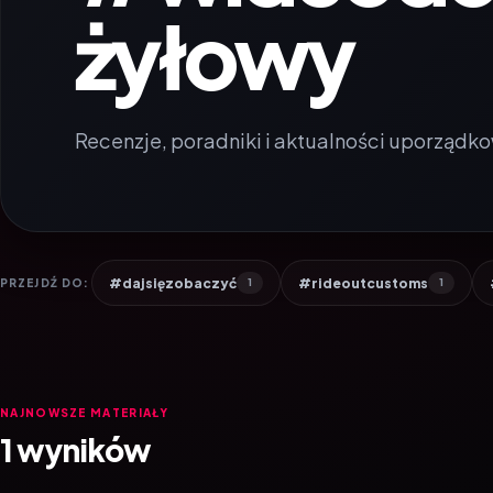
żyłowy
Recenzje, poradniki i aktualności uporządko
#dajsięzobaczyć
#rideoutcustoms
PRZEJDŹ DO:
1
1
NAJNOWSZE MATERIAŁY
1 wyników