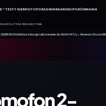
E
TESTY GIER
MOTO
PORADNIKI
RANKINGI
PORÓWNANIA
OGIA
POLITYKA REDAKCYJNA
•
ition oferuje taktowanie do 8600 MT/s
Genesis Zircon 880 – nowy członek 
mofon 2-