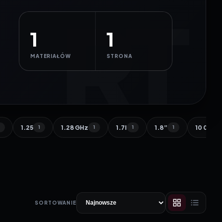
1
1
MATERIAŁÓW
STRONA
1.25
1.28 GHz
1.7l
1.8”
10 000 
1
1
1
1
1
SORTOWANIE