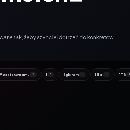
wane tak, żeby szybciej dotrzeć do konkretów.
#zostańwdomu
1
1 gb ram
1 litr
1 TB
2
2
1
1