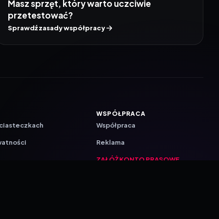
Masz sprzęt, który warto uczciwie
przetestować?
Sprawdź zasady współpracy
WSPÓŁPRACA
 ciasteczkach
Współpraca
watności
Reklama
ZAŁÓŻ KONTO PRASOWE
ji
a
akcyjna