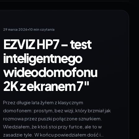
29 marca 2026
•
10 min czytania
EZVIZ HP7 – test
inteligentnego
wideodomofonu
2K z ekranem 7″
Przez długie lata żyłem z klasycznym
domofonem: prostym, bez wizji, który brzmiał jak
rozmowa przez puszki połączone sznurkiem.
Wiedziałem, że ktoś stoi przy furtce, ale to w
zasadzie tyle. W końcu powiedziałem dość i…