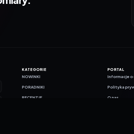
KATEGORIE
PORTAL
NOWINKI
Informacje o
PORADNIKI
Polityka pry
RECENZJE
O nas
TESTY GIER
Skład redakc
Metodologi
Polityka red