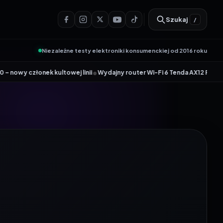
Szukaj
/
Niezależne testy elektroniki konsumenckiej od 2016 roku
•
kultowej linii
Wydajny router Wi-Fi 6 Tenda AX12 Pro dołącza do akcji