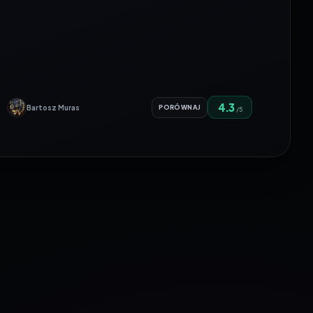
4.3
Bartosz Muras
PORÓWNAJ
/5