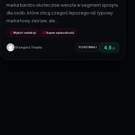
marka bardzo skutecznie weszła w segment sprzętu
dla osób, które chcą czegoś lepszego niż typowy
marketowy zestaw, ale…
Wybór redakcji
Super opłacalność
4.5
Grzegorz Trepka
PORÓWNAJ
/5