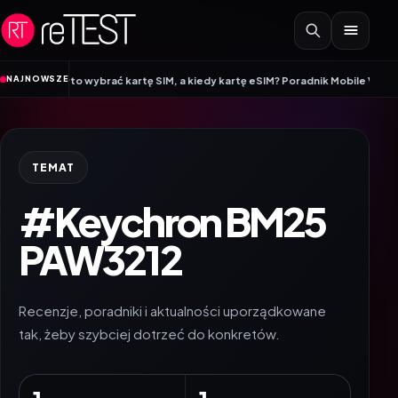
Przejdź do treści
•
NAJNOWSZE
 warto wybrać kartę SIM, a kiedy kartę eSIM? Poradnik Mobile Vikings
Wraca
TEMAT
#Keychron BM25
PAW3212
Recenzje, poradniki i aktualności uporządkowane
tak, żeby szybciej dotrzeć do konkretów.