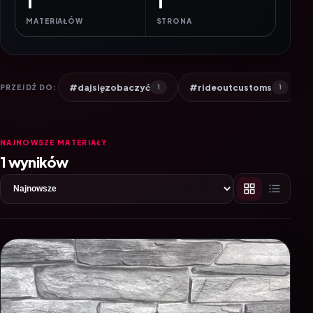
1
1
MATERIAŁÓW
STRONA
#dajsięzobaczyć
#rideoutcustoms
PRZEJDŹ DO:
1
1
NAJNOWSZE MATERIAŁY
1 wyników