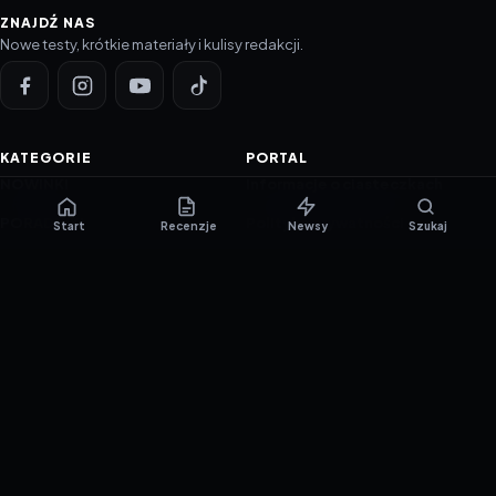
ZNAJDŹ NAS
Nowe testy, krótkie materiały i kulisy redakcji.
KATEGORIE
PORTAL
NOWINKI
Informacje o ciasteczkach
PORADNIKI
Polityka prywatności
Start
Recenzje
Newsy
Szukaj
RECENZJE
O nas
TESTY GIER
Skład redakcji
Metodologia
Polityka redakcyjna
WSPÓŁPRACA
Współpraca