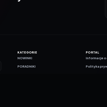
KATEGORIE
PORTAL
NOWINKI
Informacje o
PORADNIKI
Polityka pry
RECENZJE
O nas
TESTY GIER
Skład redakc
Metodologi
Polityka red