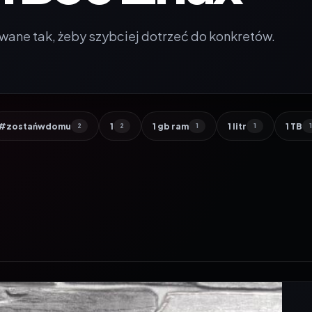
wane tak, żeby szybciej dotrzeć do konkretów.
#zostańwdomu
1
1 gb ram
1 litr
1 TB
2
2
1
1