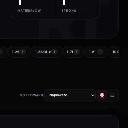
1
1
MATERIAŁÓW
STRONA
1.25
1.28 GHz
1.7l
1.8”
10 000 
1
1
1
1
1
SORTOWANIE