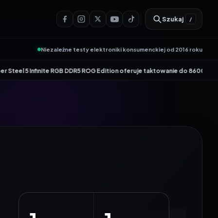
Szukaj
/
Niezależne testy elektroniki konsumenckiej od 2016 roku
•
nite RGB DDR5 ROG Edition oferuje taktowanie do 8600 MT/s
Genesis Zircon