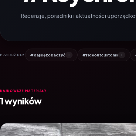
Recenzje, poradniki i aktualności uporządko
#dajsięzobaczyć
#rideoutcustoms
PRZEJDŹ DO:
1
1
NAJNOWSZE MATERIAŁY
1 wyników