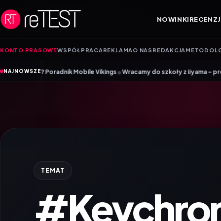
Przejdź do treści
NOWINKI
RECENZJ
KONTO PRASOWE
WSPÓŁPRACA
REKLAMA
O NAS
REDAKCJA
METODOL
•
radnik Mobile Vikings
Wracamy do szkoły z iiyama – promocja Back to 
NAJNOWSZE
TEMAT
#Keychron