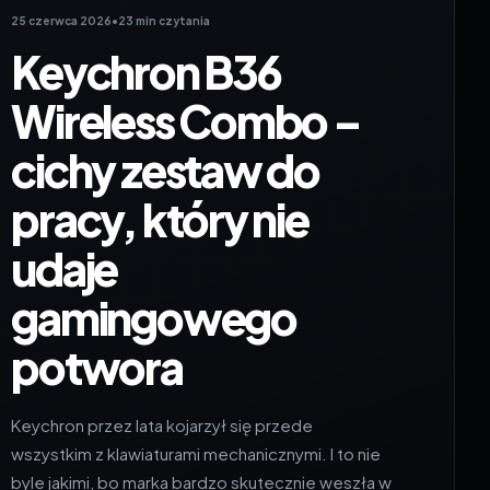
25 czerwca 2026
•
23 min czytania
Keychron B36
Wireless Combo –
cichy zestaw do
pracy, który nie
udaje
gamingowego
potwora
Keychron przez lata kojarzył się przede
wszystkim z klawiaturami mechanicznymi. I to nie
byle jakimi, bo marka bardzo skutecznie weszła w