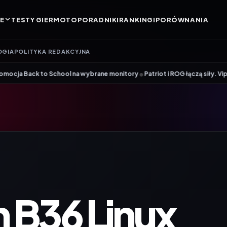
E
TESTY GIER
MOTO
PORADNIKI
RANKINGI
PORÓWNANIA
OGIA
POLITYKA REDAKCYJNA
•
School na wybrane monitory
Patriot i ROG łączą siły. Viper Steel 5 Infi
 B36 Linux