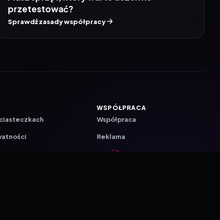
przetestować?
Sprawdź zasady współpracy
WSPÓŁPRACA
 ciasteczkach
Współpraca
watności
Reklama
ZAŁÓŻ KONTO PRASOWE
ji
a
akcyjna