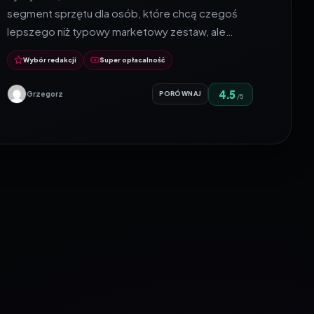
segment sprzętu dla osób, które chcą czegoś
lepszego niż typowy marketowy zestaw, ale…
Wybór redakcji
Super opłacalność
4.5
Grzegorz
PORÓWNAJ
/5