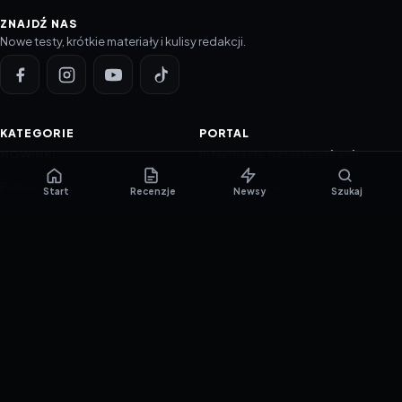
ZNAJDŹ NAS
Nowe testy, krótkie materiały i kulisy redakcji.
KATEGORIE
PORTAL
NOWINKI
Informacje o ciasteczkach
PORADNIKI
Polityka prywatności
Start
Recenzje
Newsy
Szukaj
RECENZJE
O nas
TESTY GIER
Skład redakcji
Metodologia
Polityka redakcyjna
WSPÓŁPRACA
Współpraca