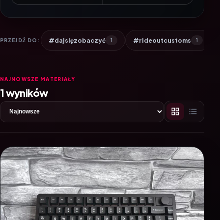
#dajsięzobaczyć
#rideoutcustoms
PRZEJDŹ DO:
1
1
NAJNOWSZE MATERIAŁY
1 wyników