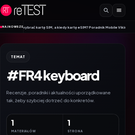
Przejdź do treści
•
NAJNOWSZE
to wybrać kartę SIM, a kiedy kartę eSIM? Poradnik Mobile Vikings
Wracamy d
TEMAT
#FR4 keyboard
Recenzje, poradniki i aktualności uporządkowane
tak, żeby szybciej dotrzeć do konkretów.
1
1
MATERIAŁÓW
STRONA