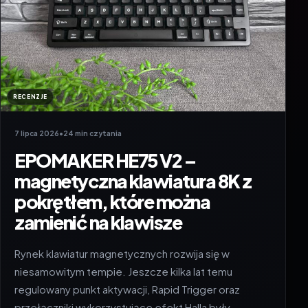
RECENZJE
7 lipca 2026
•
24 min czytania
EPOMAKER HE75 V2 –
magnetyczna klawiatura 8K z
pokrętłem, które można
zamienić na klawisze
Rynek klawiatur magnetycznych rozwija się w
niesamowitym tempie. Jeszcze kilka lat temu
regulowany punkt aktywacji, Rapid Trigger oraz
przełączniki wykorzystujące efekt Halla były