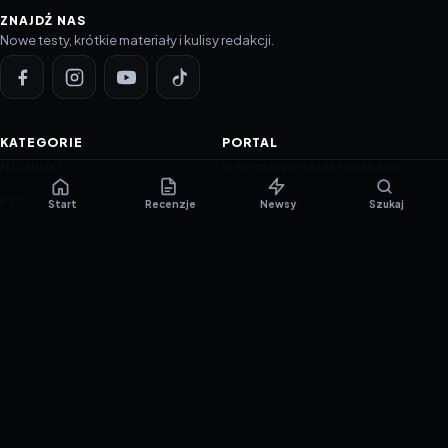
ZNAJDŹ NAS
Nowe testy, krótkie materiały i kulisy redakcji.
KATEGORIE
PORTAL
NOWINKI
Informacje o ciasteczkach
PORADNIKI
Polityka prywatności
Start
Recenzje
Newsy
Szukaj
RECENZJE
O nas
TESTY GIER
Skład redakcji
Metodologia
Polityka redakcyjna
WSPÓŁPRACA
Współpraca