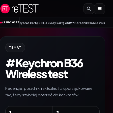
Przejdź do treści
•
NAJNOWSZE
to wybrać kartę SIM, a kiedy kartę eSIM? Poradnik Mobile Vikings
Wracamy d
TEMAT
#Keychron B36
Wireless test
Recenzje, poradniki i aktualności uporządkowane
tak, żeby szybciej dotrzeć do konkretów.