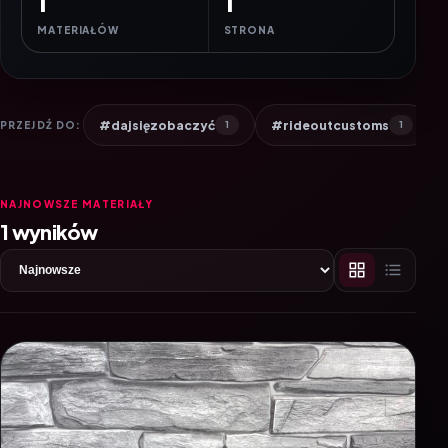
1
1
MATERIAŁÓW
STRONA
#dajsięzobaczyć
#rideoutcustoms
PRZEJDŹ DO:
1
1
NAJNOWSZE MATERIAŁY
1 wyników