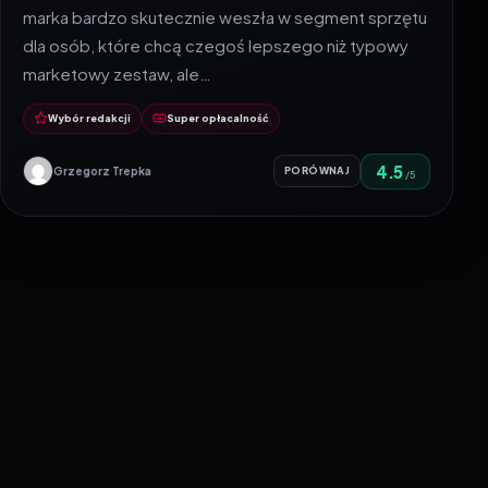
marka bardzo skutecznie weszła w segment sprzętu
dla osób, które chcą czegoś lepszego niż typowy
marketowy zestaw, ale…
Wybór redakcji
Super opłacalność
4.5
Grzegorz Trepka
PORÓWNAJ
/5