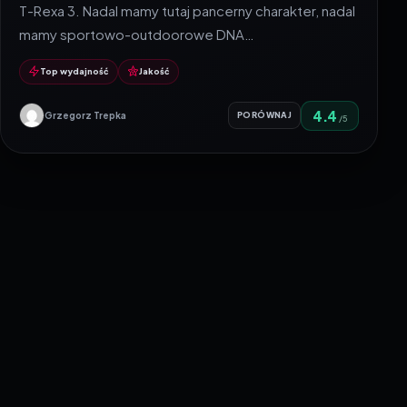
T-Rexa 3. Nadal mamy tutaj pancerny charakter, nadal
mamy sportowo-outdoorowe DNA…
Top wydajność
Jakość
4.4
Grzegorz Trepka
PORÓWNAJ
/5