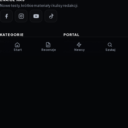
Nowe testy, krótkie materiały i kulisy redakcji.
KATEGORIE
PORTAL
NOWINKI
Informacje o ciasteczkach
Start
Recenzje
Newsy
Szukaj
PORADNIKI
Polityka prywatności
RECENZJE
O nas
TESTY GIER
Skład redakcji
Metodologia
Polityka redakcyjna
WSPÓŁPRACA
Współpraca
Reklama