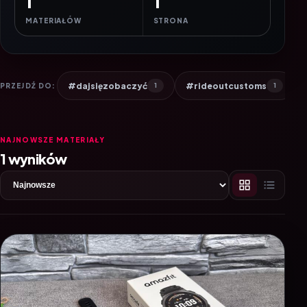
1
1
MATERIAŁÓW
STRONA
#dajsięzobaczyć
#rideoutcustoms
PRZEJDŹ DO:
1
1
NAJNOWSZE MATERIAŁY
1 wyników