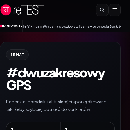
Przejdź do treści
•
NAJNOWSZE
 Mobile Vikings
Wracamy do szkoły z iiyama – promocja Back to School na 
TEMAT
#dwuzakresowy
GPS
Recenzje, poradniki i aktualności uporządkowane
tak, żeby szybciej dotrzeć do konkretów.