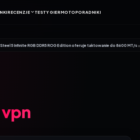
NKI
RECENZJE
TESTY GIER
MOTO
PORADNIKI
•
 5 Infinite RGB DDR5 ROG Edition oferuje taktowanie do 8600 MT/s
Genesis
 vpn