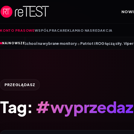
Przejdź do treści
NOWI
KONTO PRASOWE
WSPÓŁPRACA
REKLAMA
O NAS
REDAKCJA
•
ck to School na wybrane monitory
Patriot i ROG łączą siły. Viper Steel
NAJNOWSZE
PRZEGLĄDASZ
Tag:
#wyprzedaz