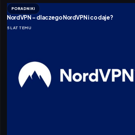
PORADNIKI
NordVPN – dlaczego NordVPN i co daje?
5 LAT TEMU