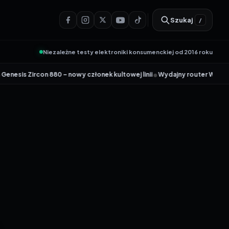
Szukaj
/
Niezależne testy elektroniki konsumenckiej od 2016 roku
•
 Zircon 880 – nowy członek kultowej linii
Wydajny router Wi-Fi 6 Tenda 