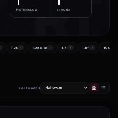
1
1
MATERIAŁÓW
STRONA
1.25
1.28 GHz
1.7l
1.8”
10 000 
1
1
1
1
1
SORTOWANIE