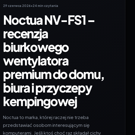
29 czerwca 2026
•
24 min czytania
Noctua NV-FS1 –
recenzja
biurkowego
wentylatora
premium do domu,
biura i przyczepy
kempingowej
Noctua to marka, której raczej nie trzeba
przedstawiać osobom interesującym się
komputerami. Jeśli ktoś choć raz składał cichy