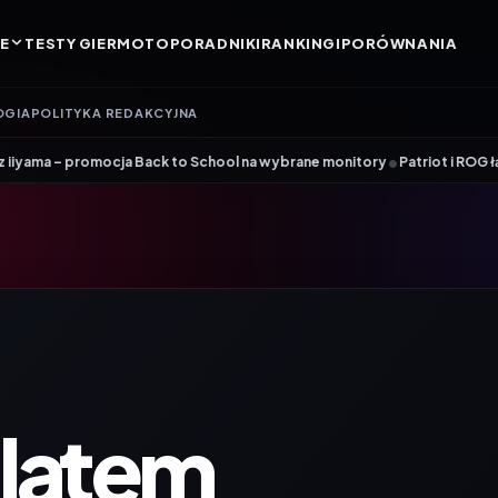
E
TESTY GIER
MOTO
PORADNIKI
RANKINGI
PORÓWNANIA
OGIA
POLITYKA REDAKCYJNA
•
ja Back to School na wybrane monitory
Patriot i ROG łączą siły. Viper
latem