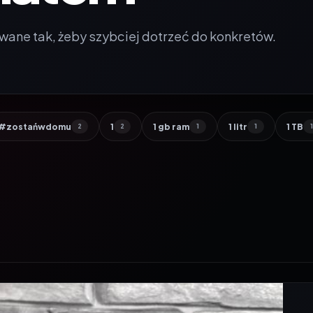
wane tak, żeby szybciej dotrzeć do konkretów.
#zostańwdomu
1
1 gb ram
1 litr
1 TB
2
2
1
1