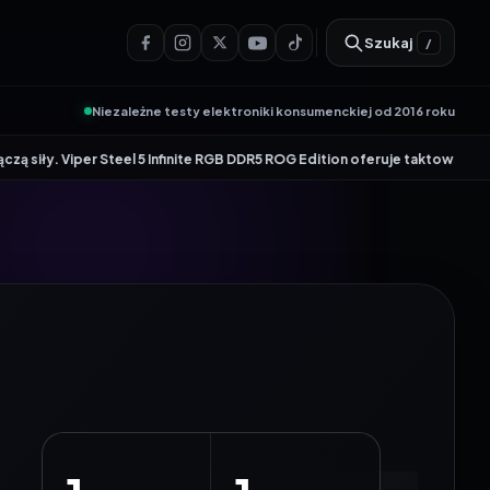
Szukaj
/
Niezależne testy elektroniki konsumenckiej od 2016 roku
•
 Steel 5 Infinite RGB DDR5 ROG Edition oferuje taktowanie do 8600 MT/s
Ge