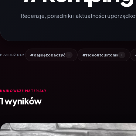
Recenzje, poradniki i aktualności uporządko
#dajsięzobaczyć
#rideoutcustoms
PRZEJDŹ DO:
1
1
NAJNOWSZE MATERIAŁY
1 wyników