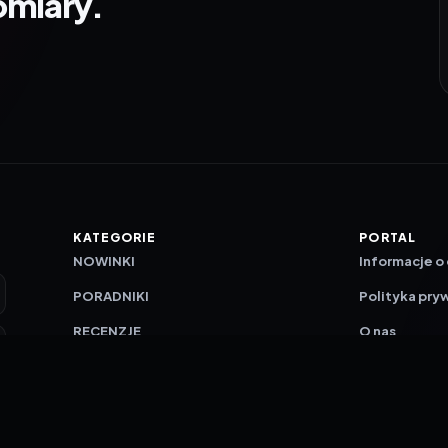
omiary.
KATEGORIE
PORTAL
NOWINKI
Informacje o
PORADNIKI
Polityka pry
RECENZJE
O nas
TESTY GIER
Skład redakc
Metodologi
Polityka red