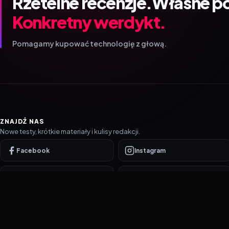
Rzetelne recenzje.
Własne p
Konkretny werdykt.
Pomagamy kupować technologię z głową.
ZNAJDŹ NAS
Nowe testy, krótkie materiały i kulisy redakcji.
Facebook
Instagram
YouTube
TikTok