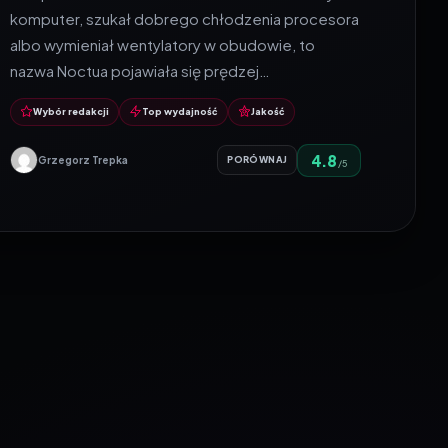
komputer, szukał dobrego chłodzenia procesora
albo wymieniał wentylatory w obudowie, to
nazwa Noctua pojawiała się prędzej…
Wybór redakcji
Top wydajność
Jakość
4.8
Grzegorz Trepka
PORÓWNAJ
/5