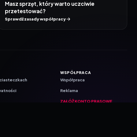
Masz sprzęt, który warto uczciwie
przetestować?
Sprawdź zasady współpracy
WSPÓŁPRACA
 ciasteczkach
Współpraca
watności
Reklama
ZAŁÓŻ KONTO PRASOWE
ji
a
akcyjna