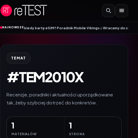
Przejdź do treści
•
NAJNOWSZE
 SIM, a kiedy kartę eSIM? Poradnik Mobile Vikings
Wracamy do szkoły z iiya
TEMAT
#TEM2010X
Recenzje, poradniki i aktualności uporządkowane
tak, żeby szybciej dotrzeć do konkretów.
1
1
MATERIAŁÓW
STRONA