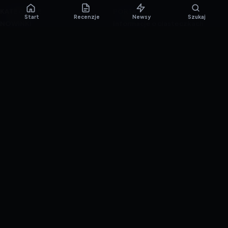
KATEGORIE
PORTAL
Start
Recenzje
Newsy
Szukaj
NOWINKI
Informacje o ciasteczkach
PORADNIKI
Polityka prywatności
RECENZJE
O nas
TESTY GIER
Skład redakcji
Metodologia
Polityka redakcyjna
WSPÓŁPRACA
Współpraca
Reklama
ZAŁÓŻ KONTO PRASOWE