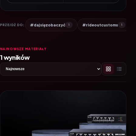
#dajsięzobaczyć
#rideoutcustoms
PRZEJDŹ DO:
1
1
NAJNOWSZE MATERIAŁY
1 wyników