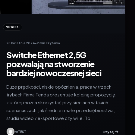
NOWINKI
28 kwietnia 2024
•
2 min czytania
Switche Ethernet 2,5G
pozwalają na stworzenie
bardziej nowoczesnej sieci
Duże prędkości, niskie opóźnienia, praca w trzech
trybach Firma Tenda prezentuje kolejną propozycję,
z której można skorzystać przy sieciach w takich
scenariuszach, jak średnie i małe przedsiębiorstwa,
studia wideo / e-sportowe czy wille. To…
Czytaj
reTEST