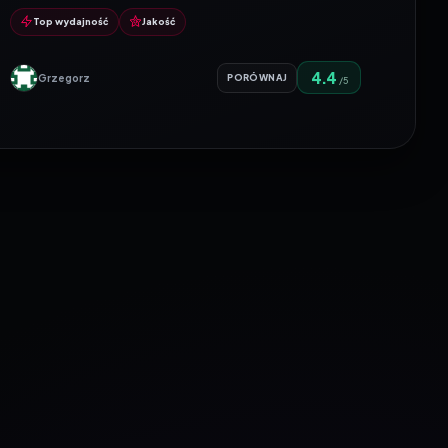
Top wydajność
Jakość
4.4
Grzegorz
PORÓWNAJ
/5