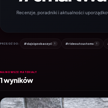
Recenzje, poradniki i aktualności uporządko
#dajsięzobaczyć
#rideoutcustoms
PRZEJDŹ DO:
1
1
NAJNOWSZE MATERIAŁY
1 wyników