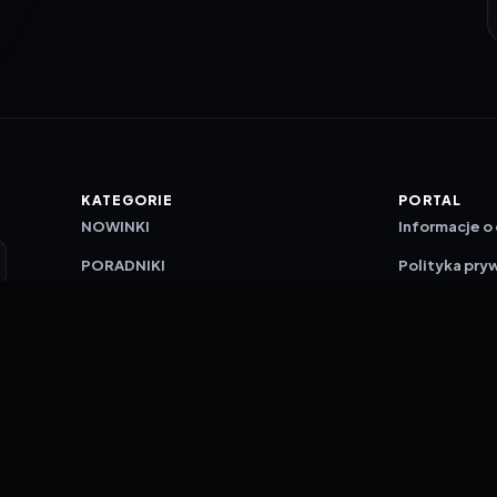
KATEGORIE
PORTAL
NOWINKI
Informacje o
PORADNIKI
Polityka pry
RECENZJE
O nas
TESTY GIER
Skład redakc
Metodologi
Polityka red