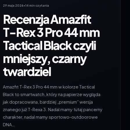
29 maja 2026
•
14 min czytania
Recenzja Amazfit
T-Rex 3 Pro 44 mm
Tactical Black czyli
mniejszy, czarny
twardziel
Amazfit T-Rex 3 Pro 44 mm w kolorze Tactical
Black to smartwatch, który na papierze wygląda
jak dopracowana, bardziej „premium” wersja
znanego już T-Rexa 3. Nadal mamy tutaj pancerny
charakter, nadal mamy sportowo-outdoorowe
DNA…