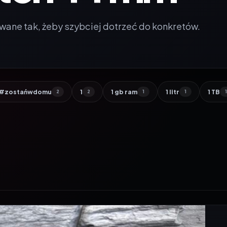
wane tak, żeby szybciej dotrzeć do konkretów.
#zostańwdomu
1
1 gb ram
1 litr
1 TB
2
2
1
1