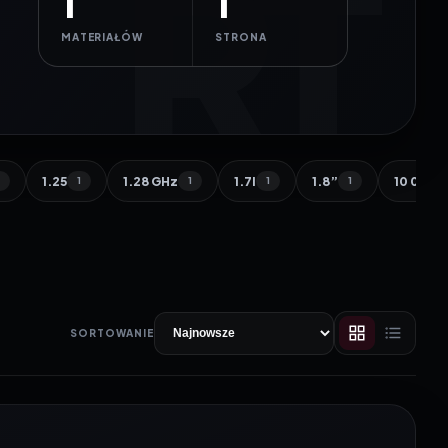
1
1
MATERIAŁÓW
STRONA
1.25
1.28 GHz
1.7l
1.8”
10 000 
1
1
1
1
1
SORTOWANIE