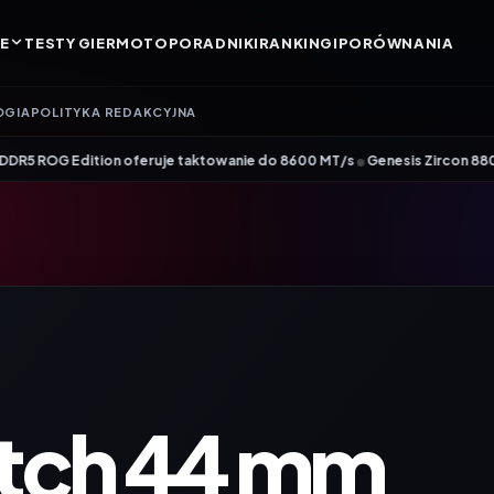
E
TESTY GIER
MOTO
PORADNIKI
RANKINGI
PORÓWNANIA
OGIA
POLITYKA REDAKCYJNA
•
dition oferuje taktowanie do 8600 MT/s
Genesis Zircon 880 – nowy członek 
tch 44 mm