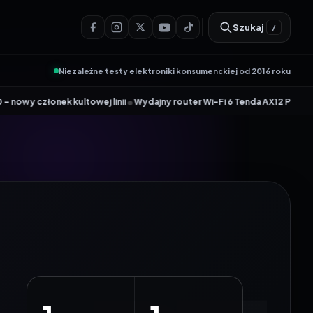
Szukaj
/
Niezależne testy elektroniki konsumenckiej od 2016 roku
•
kultowej linii
Wydajny router Wi-Fi 6 Tenda AX12 Pro dołącza do akcji