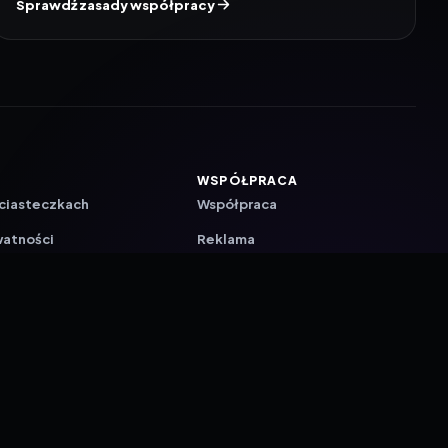
Sprawdź zasady współpracy
WSPÓŁPRACA
 ciasteczkach
Współpraca
watności
Reklama
ZAŁÓŻ KONTO PRASOWE
ji
a
akcyjna