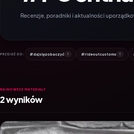
Recenzje, poradniki i aktualności uporządko
#dajsięzobaczyć
#rideoutcustoms
PRZEJDŹ DO:
1
1
NAJNOWSZE MATERIAŁY
2 wyników