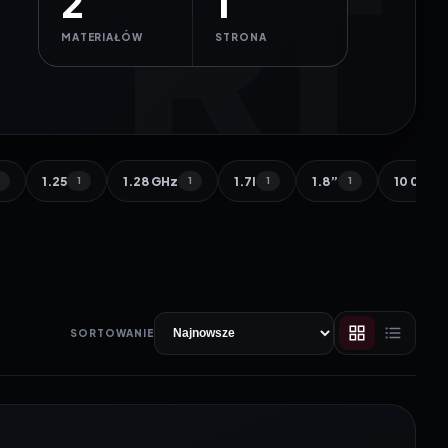
2
1
MATERIAŁÓW
STRONA
1.25
1.28 GHz
1.7l
1.8”
10 000 
1
1
1
1
1
SORTOWANIE