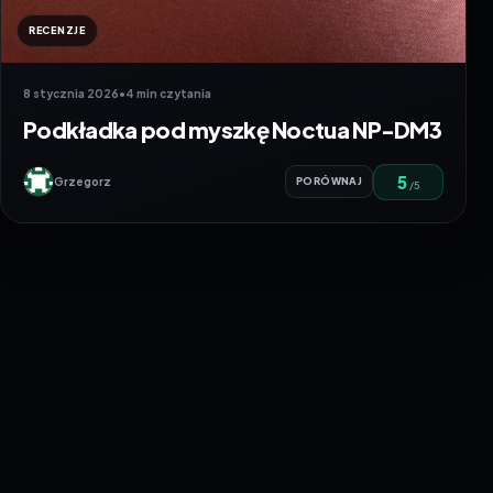
RECENZJE
8 stycznia 2026
•
4 min czytania
Podkładka pod myszkę Noctua NP-DM3
5
Grzegorz
PORÓWNAJ
/5