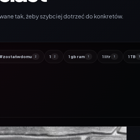
wane tak, żeby szybciej dotrzeć do konkretów.
#zostańwdomu
1
1 gb ram
1 litr
1 TB
2
2
1
1