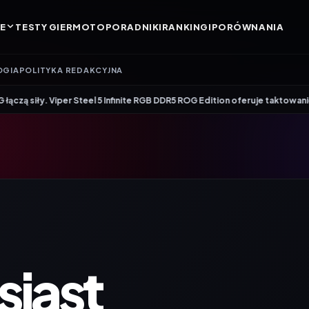
E
TESTY GIER
MOTO
PORADNIKI
RANKINGI
PORÓWNANIA
OGIA
POLITYKA REDAKCYJNA
•
eel 5 Infinite RGB DDR5 ROG Edition oferuje taktowanie do 8600 MT/s
Gene
iast