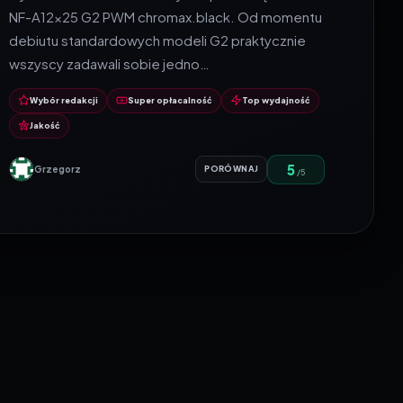
NF-A12x25 G2 PWM chromax.black. Od momentu
debiutu standardowych modeli G2 praktycznie
wszyscy zadawali sobie jedno…
Wybór redakcji
Super opłacalność
Top wydajność
Jakość
5
Grzegorz
PORÓWNAJ
/5