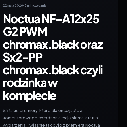
22 maja 2026
•
7 min czytania
Noctua NF-A12x25
G2 PWM
chromax.black oraz
Sx2-PP
chromax.black czyli
rodzinka w
komplecie
Są takie premiery, które dla entuzjastów
komputerowego chłodzenia mają niemal status
wydarzenia. I właśnie tak było z premierą Noctua