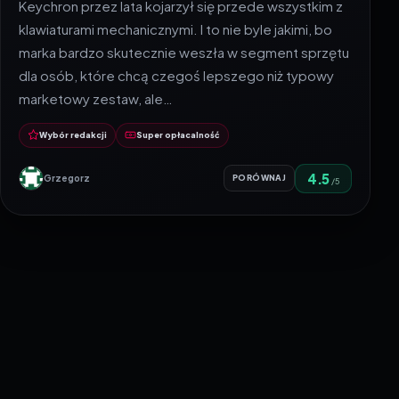
Keychron przez lata kojarzył się przede wszystkim z
klawiaturami mechanicznymi. I to nie byle jakimi, bo
marka bardzo skutecznie weszła w segment sprzętu
dla osób, które chcą czegoś lepszego niż typowy
marketowy zestaw, ale…
Wybór redakcji
Super opłacalność
4.5
Grzegorz
PORÓWNAJ
/5