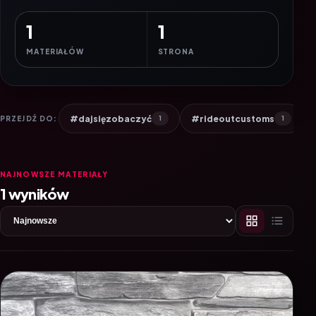
1
1
MATERIAŁÓW
STRONA
#dajsięzobaczyć
#rideoutcustoms
PRZEJDŹ DO:
1
1
NAJNOWSZE MATERIAŁY
1 wyników