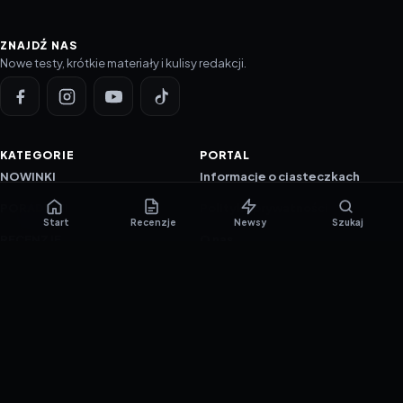
ZNAJDŹ NAS
Nowe testy, krótkie materiały i kulisy redakcji.
KATEGORIE
PORTAL
NOWINKI
Informacje o ciasteczkach
PORADNIKI
Polityka prywatności
Start
Recenzje
Newsy
Szukaj
RECENZJE
O nas
TESTY GIER
Skład redakcji
Metodologia
Polityka redakcyjna
WSPÓŁPRACA