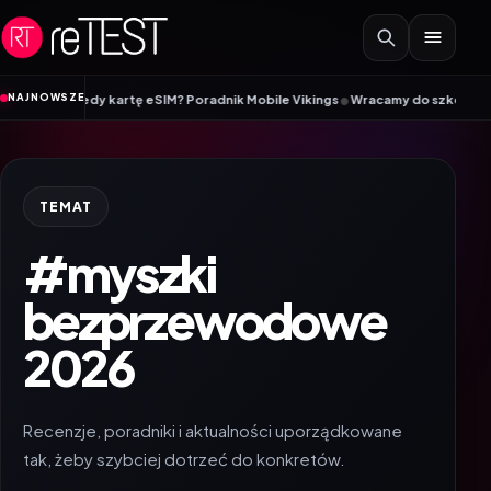
Przejdź do treści
•
NAJNOWSZE
M, a kiedy kartę eSIM? Poradnik Mobile Vikings
Wracamy do szkoły z iiyama
TEMAT
#myszki
bezprzewodowe
2026
Recenzje, poradniki i aktualności uporządkowane
tak, żeby szybciej dotrzeć do konkretów.